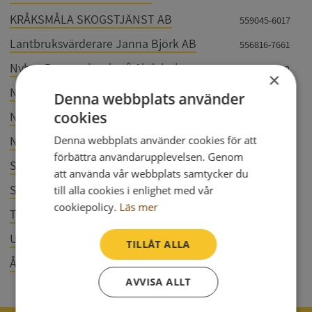
KRÅKSMÅLA SKOGSTJÄNST AB
559045-6017
Lantbruksvärderare Janna Björk AB
556816-7661
Nybro Begravningsbyrå Aktiebolag
556323-3112
×
Nybro Bilteknik AB
559416-0755
Denna webbplats använder
cookies
Nybro Elnät Aktiebolag
556058-4897
Nybro Hydraulik & Maskinservice AB
Denna webbplats använder cookies för att
559048-0330
förbättra användarupplevelsen. Genom
SBC Verkstad AB
559367-6298
att använda vår webbplats samtycker du
Svensk Dokumenthantering AB
till alla cookies i enlighet med vår
559019-0731
cookiepolicy.
Läs mer
Teilmanns Marin & Motor AB
559388-7424
Uthyrning i Sydost AB
559079-9853
TILLÅT ALLA
Åry AB
556329-0534
AVVISA ALLT