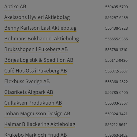
Aptixe AB
559405-5799
Axelssons Hyvleri Aktiebolag
556297-6489
Benny Karlsson Last Aktiebolag
556438-9723
Bohmans Bokhandel Aktiebolag
556555-9365
Bruksshopen i Pukeberg AB
556780-1310
Börjes Logistik & Spedition AB
556142-0430
Café Hos Oss i Pukeberg AB
556972-3637
Flexbuss Sverige AB
556360-2522
Glasrikets Älgpark AB
556785-6405
Gullaksen Produktion AB
556903-3367
Johan Magnusson Design AB
559324-7421
Kalmar Billackering Aktiebolag
556212-9642
Krukebo Mark och Fritid AB
559063-1452