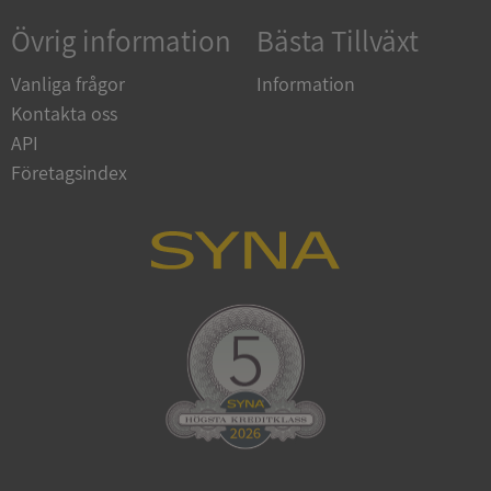
Domän
Övrig information
Bästa Tillväxt
__RequestVerificationToken
Session
Microsoft
Corporation
Vanliga frågor
Information
de.syna.se
Kontakta oss
API
Företagsindex
Google
Privacy Policy
VISITOR_PRIVACY_METADATA
5 månader
YouTube
4 veckor
.youtube.com