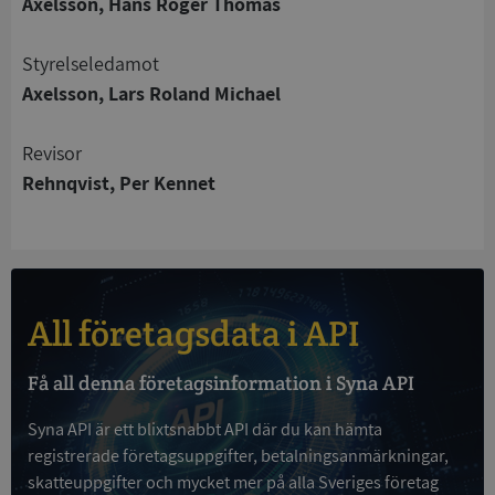
Axelsson, Hans Roger Thomas
Strikt nödvändigt
Prestanda
Inriktning
Funktioner
Oklassificerade
Styrelseledamot
Strikt nödvändiga kakor tillåter
Axelsson, Lars Roland Michael
kärnwebbplatsfunktioner som användarinloggning
och kontohantering. Webbplatsen kan inte
användas ordentligt utan strikt nödvändiga cookies.
Revisor
Leverantör
/
Rehnqvist, Per Kennet
Namn
Utgån
Domän
__RequestVerificationToken
Session
Microsoft
Corporation
de.syna.se
All företagsdata i API
Få all denna företagsinformation i Syna API
Syna API är ett blixtsnabbt API där du kan hämta
registrerade företagsuppgifter, betalningsanmärkningar,
skatteuppgifter och mycket mer på alla Sveriges företag
Google