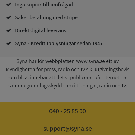
Inga kopior till omfrågad
Säker betalning med stripe
Direkt digital leverans
__RequestVerificationToken
Session
Microsoft
Corporation
Syna - Kreditupplysningar sedan 1947
upplysningar.syna.se
Syna har för webbplatsen www.syna.se ett av
Myndigheten för press, radio och tv s.k. utgivningsbevis
som bl. a. innebär att det vi publicerar på internet har
samma grundlagsskydd som i tidningar, radio och tv.
040 - 25 85 00
CookieScriptConsent
1 år 1
CookieScript
månad
.syna.se
support@syna.se