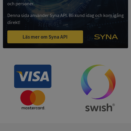
och personer.
Privacy Policy
VISITOR_PRIVACY_METADATA
5 månader
YouTube
4 veckor
.youtube.com
Denna sida använder Syna API. Bli kund idag och kom igång
direkt!
Läs mer om Syna API
ASP.NET_SessionId
Session
Microsoft
Corporation
de.syna.se
ARRAffinity
Session
Microsoft
Corporation
.syna.se