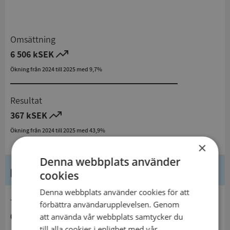
Omsättning
6 506 kSEK
Ökning från 2024 till 2025 med 9,7%
Resultat
367 kSEK
Ökning från 2024 till 2025 med 43,9%
×
Denna webbplats använder
Kontaktuppgifter
cookies
Denna webbplats använder cookies för att
telefon
förbättra användarupplevelsen. Genom
048117995
att använda vår webbplats samtycker du
till alla cookies i enlighet med vår