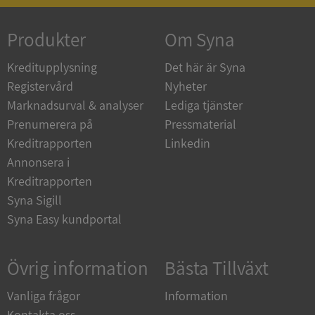
Produkter
Om Syna
_GRECAPTCHA
5 månader
Google LLC
4 veckor
www.google.com
Kreditupplysning
Det här är Syna
Registervård
Nyheter
Marknadsurval & analyser
Lediga tjänster
ASP.NET_SessionId
Session
Microsoft
Prenumerera på
Pressmaterial
Corporation
en.syna.se
Kreditrapporten
Linkedin
Annonsera i
Kreditrapporten
Syna Sigill
Syna Easy kundportal
__RequestVerificationToken
Session
Microsoft
Corporation
en.syna.se
Övrig information
Bästa Tillväxt
Vanliga frågor
Information
Kontakta oss