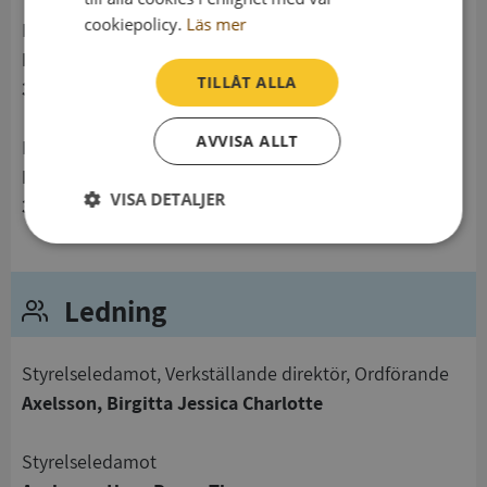
cookiepolicy.
Läs mer
Postadress
Harstenslycke 103
TILLÅT ALLA
382 92 Nybro
AVVISA ALLT
Besöksadress
Harstenslycke 103
VISA DETALJER
382 92 Nybro
Strikt
Prestanda
Inriktning
nödvändigt
Ledning
Funktioner
Oklassificerade
Styrelseledamot, Verkställande direktör, Ordförande
Axelsson, Birgitta Jessica Charlotte
Styrelseledamot