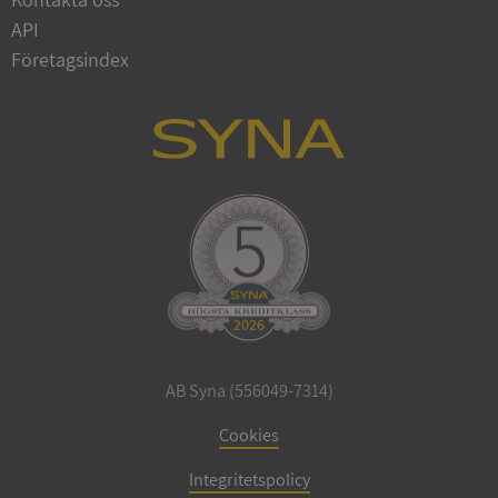
API
Företagsindex
ARRAffinitySameSite
Session
Microsoft
Corporation
.syna.se
ASP.NET_SessionId
Session
Microsoft
Corporation
upplysningar.syna.se
AB Syna (556049-7314)
Cookies
Integritetspolicy