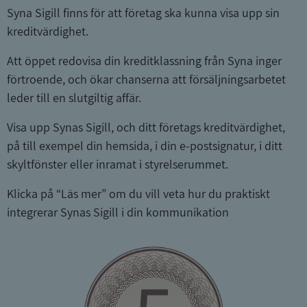
Syna Sigill finns för att företag ska kunna visa upp sin
kreditvärdighet.
Att öppet redovisa din kreditklassning från Syna inger
_GRECAPTCHA
5 månader
Google LLC
4 veckor
www.google.com
förtroende, och ökar chanserna att försäljningsarbetet
leder till en slutgiltig affär.
Visa upp Synas Sigill, och ditt företags kreditvärdighet,
ASP.NET_SessionId
Session
Microsoft
Corporation
på till exempel din hemsida, i din e-postsignatur, i ditt
en.syna.se
skyltfönster eller inramat i styrelserummet.
Klicka på “Läs mer” om du vill veta hur du praktiskt
integrerar Synas Sigill i din kommunikation
__RequestVerificationToken
Session
Microsoft
Corporation
en.syna.se