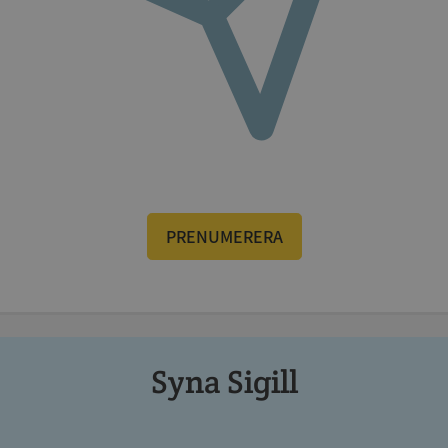
__RequestVerificationToken
Session
Microsoft
Corporation
upplysningar.syna.se
PRENUMERERA
Syna Sigill
CookieScriptConsent
1 år 1
CookieScript
månad
.syna.se