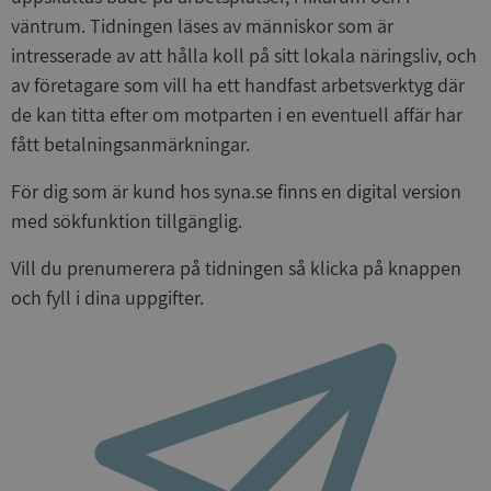
Google
väntrum. Tidningen läses av människor som är
Privacy Policy
VISITOR_PRIVACY_METADATA
5 månader
YouTube
intresserade av att hålla koll på sitt lokala näringsliv, och
4 veckor
.youtube.com
av företagare som vill ha ett handfast arbetsverktyg där
de kan titta efter om motparten i en eventuell affär har
fått betalningsanmärkningar.
För dig som är kund hos syna.se finns en digital version
med sökfunktion tillgänglig.
Vill du prenumerera på tidningen så klicka på knappen
ASP.NET_SessionId
Session
Microsoft
och fyll i dina uppgifter.
Corporation
de.syna.se
ARRAffinity
Session
Microsoft
Corporation
.syna.se