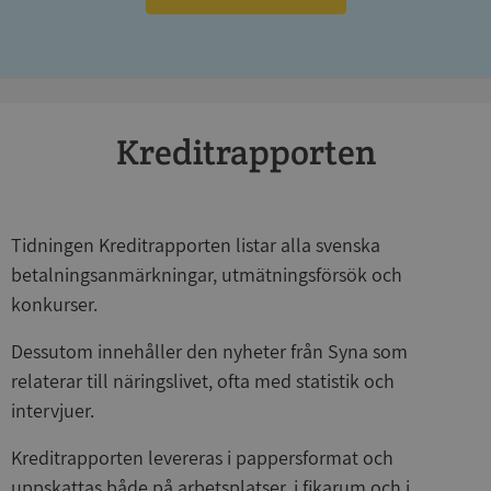
Strikt nödvändigt
Prestanda
Inriktning
Funktioner
Oklassificerade
Strikt nödvändiga kakor tillåter
kärnwebbplatsfunktioner som användarinloggning
Kreditrapporten
och kontohantering. Webbplatsen kan inte
användas ordentligt utan strikt nödvändiga cookies.
Leverantör
/
Namn
Utgån
Domän
Tidningen Kreditrapporten listar alla svenska
__RequestVerificationToken
Session
Microsoft
betalningsanmärkningar, utmätningsförsök och
Corporation
de.syna.se
konkurser.
Dessutom innehåller den nyheter från Syna som
relaterar till näringslivet, ofta med statistik och
intervjuer.
Kreditrapporten levereras i pappersformat och
uppskattas både på arbetsplatser, i fikarum och i