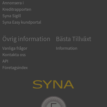
Annonsera i
ARRAffinitySameSite
Session
Microsoft
Corporation
Kreditrapporten
.syna.se
Syna Sigill
Syna Easy kundportal
Övrig information
Bästa Tillväxt
ASP.NET_SessionId
Session
Microsoft
Vanliga frågor
Information
Corporation
upplysningar.syna.se
Kontakta oss
API
Företagsindex
Leverantör
Namn
Utgång
Beskriv
/
Domän
Leverantör
Namn
Utgång
Beskriv