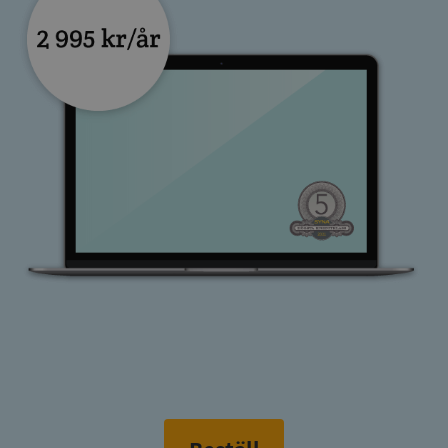
__RequestVerificationToken
Session
Microsoft
Corporation
upplysningar.syna.se
CookieScriptConsent
1 år 1
CookieScript
månad
.syna.se
_GRECAPTCHA
5 månader
Google LLC
4 veckor
www.google.com