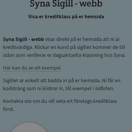
Syna Sigill - webb
Visa er kreditklass på er hemsida
ASP.NET_SessionId
Session
Microsoft
Syna Sigill - webb
visar direkt på er hemsida att ni är
Corporation
de.syna.se
kreditvärdiga. Klickar en kund på sigillet kommer de till
sidan som verifierar er dagsaktuella klassning hos Syna.
Här kan du se ett exempel
Sigillet är enkelt att bädda in på er hemsida. Ni får en
ARRAffinity
Session
Microsoft
Corporation
kodsträng som ni klistrar in, till exempel i sidfoten.
.syna.se
Kontakta oss om du vill veta ert företags kreditklass
först.