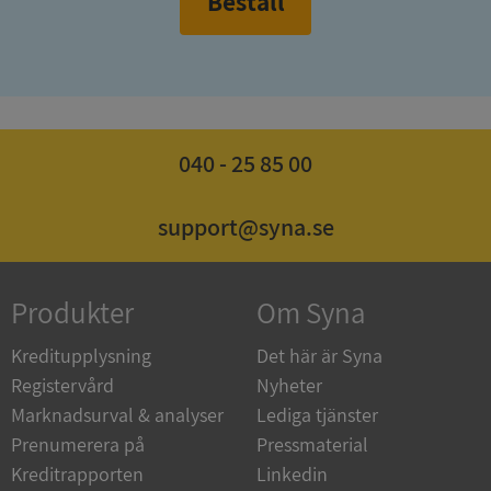
Beställ
ASP.NET_SessionId
Session
Microsoft
Corporation
en.syna.se
040 - 25 85 00
support@syna.se
__RequestVerificationToken
Session
Microsoft
Corporation
en.syna.se
Produkter
Om Syna
Kreditupplysning
Det här är Syna
Registervård
Nyheter
Marknadsurval & analyser
Lediga tjänster
Prenumerera på
Pressmaterial
Kreditrapporten
Linkedin