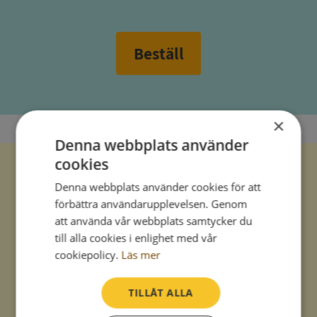
Beställ
×
Denna webbplats använder
cookies
Syna Sigill - diplom
Denna webbplats använder cookies för att
förbättra användarupplevelsen. Genom
Visa er kreditklass på kontoret
att använda vår webbplats samtycker du
till alla cookies i enlighet med vår
cookiepolicy.
Läs mer
TILLÅT ALLA