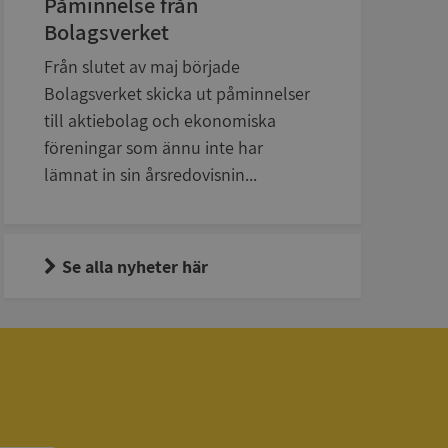
Påminnelse från
Bolagsverket
Från slutet av maj började
Bolagsverket skicka ut påminnelser
till aktiebolag och ekonomiska
bbplatsen kan inte
föreningar som ännu inte har
lämnat in sin årsredovisnin...
om ställs av
P.NET MVC-teknik.
Se alla nyheter här
hörig publicering
 som förfalskning
ller ingen
rstörs när
a användarens
s interaktion med
ifter om besökarens
 och inställningar,
nser hedras i