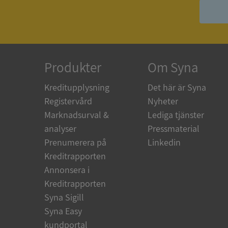
ASP.NET_SessionId
ARRAffinity
Produkter
Om Syna
Kreditupplysning
Det här är Syna
__RequestVerificat
Registervård
Nyheter
Marknadsurval &
Lediga tjänster
analyser
Pressmaterial
Prenumerera på
Linkedin
CookieScriptConse
Kreditrapporten
Annonsera i
Kreditrapporten
_GRECAPTCHA
Syna Sigill
Syna Easy
ASP.NET_SessionId
kundportal