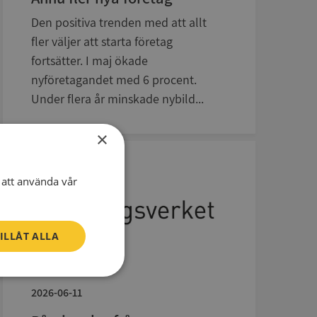
Den positiva trenden med att allt
fler väljer att starta företag
fortsätter. I maj ökade
nyföretagandet med 6 procent.
Under flera år minskade nybild...
×
att använda vår
ILLÅT ALLA
Oklassificerade
2026-06-11