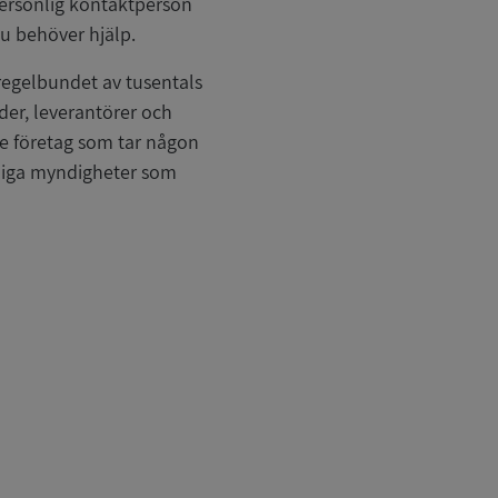
personlig kontaktperson
u behöver hjälp.
regelbundet av tusentals
nder, leverantörer och
re företag som tar någon
tliga myndigheter som