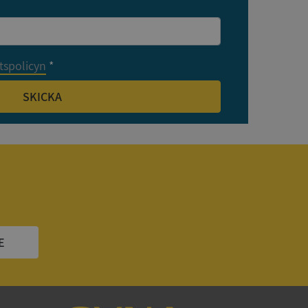
tser som körs på
Den används för
ställa att
as till samma server
etspolicyn
*
om ställs av
P.NET MVC-teknik.
SKICKA
hörig publicering
 som förfalskning
ller ingen
rstörs när
cript.com-tjänsten
för besökarens
ie-Script.com
ödvändig cookie
att tillhandahålla
E
ck och utför
en använder
 som
han besökte
om ställs av