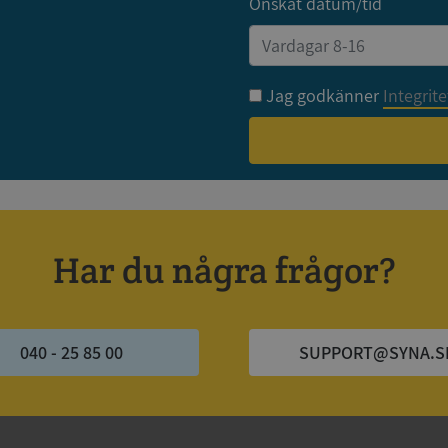
Önskat datum/tid
nämnda webbplats.
Session
Denna cookie ställs in av webbpla
Microsoft
Windows Azure-molnplattformen. 
Corporation
belastningsbalansering för att säker
.syna.se
besökarsidans förfrågningar diriger
Jag godkänner
Integrit
i varje surfningssession.
ionToken
Session
Det här är en förfalskningscookie s
Microsoft
webbapplikationer byggda med AS
Corporation
Den är utformad för att stoppa obe
upplysningar.syna.se
av innehåll till en webbplats, känd
över flera webbplatser. Den innehå
information om användaren och fö
webbläsaren stängs.
nt
1 år 1
Denna cookie används av Cookie-S
CookieScript
månad
för att komma ihåg preferenserna 
.syna.se
Har du några frågor?
cookie. Det är nödvändigt att Cook
cookiebanner fungerar korrekt.
5 månader
Google reCAPTCHA ställer in en n
Google LLC
4 veckor
(_GRECAPTCHA) när den körs i syfte 
www.google.com
riskanalysen.
040 - 25 85 00
SUPPORT@SYNA.S
Session
Denna cookie ställs in av Doublecli
Microsoft
information om hur slutanvändar
Corporation
webbplatsen och eventuell reklam
en.syna.se
slutanvändaren kan ha sett innan 
nämnda webbplats.
ionToken
Session
Det här är en förfalskningscookie s