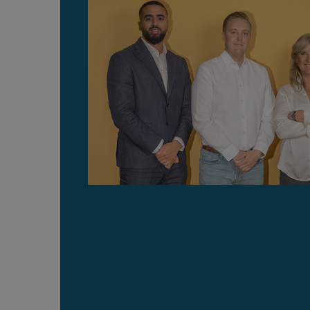
Strikt nödvändiga ka
användas ordentligt 
Namn
__RequestVerificat
VISITOR_PRIVACY_
ASP.NET_SessionId