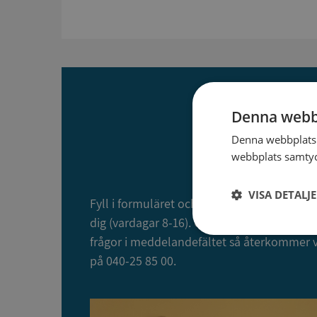
Denna webb
Denna webbplats 
webbplats samtyck
VISA DETALJ
Fyll i formuläret och ange en tid du vill bli
dig (vardagar 8-16). Om du inte vill bli upp
Strikt
frågor i meddelandefältet så återkommer v
nödvändigt
på 040-25 85 00.