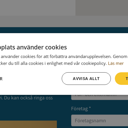
Kontakta Syna
plats använder cookies
använder cookies för att förbättra användarupplevelsen. Genom 
Fyll i din kontaktinformation så återkommer vi.
er du till alla cookies i enlighet med vår cookiepolicy.
Läs mer
ER
AVVISA ALLT
T
 kontaktad så ringer vi upp
Namn *
ringd kan du skriva dina
Prestanda
Inriktning
Funktioner
i. Du kan också ringa oss
Företag *