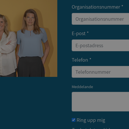
Organisationsnummer *
Strikt nödvändigt
Prestanda
Inriktning
Funktioner
Oklassificerade
kor tillåter kärnwebbplatsfunktioner som användarinloggning och kontohantering. We
utan strikt nödvändiga cookies.
E-post *
Leverantör
/
Utgång
Beskrivning
Domän
ionToken
Session
Det här är en förfalskningscookie s
Microsoft
webbapplikationer byggda med AS
Corporation
Telefon *
Den är utformad för att stoppa obe
de.syna.se
av innehåll till en webbplats, känd
över flera webbplatser. Den innehå
information om användaren och fö
webbläsaren stängs.
Meddelande
METADATA
5 månader
Denna cookie används för att lagr
YouTube
4 veckor
samtycke och sekretessval för dera
.youtube.com
Google Privacy Policy
webbplatsen. Den registrerar uppg
samtycke om olika sekretesspolicyer
vilket säkerställer att deras prefere
framtida sessioner.
Session
Denna cookie ställs in av Doublecli
Microsoft
Ring upp mig
information om hur slutanvändar
Corporation
webbplatsen och eventuell reklam
de.syna.se
slutanvändaren kan ha sett innan 