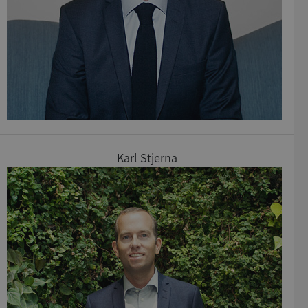
CookieScriptConsent
1 år 1
CookieScript
månad
.syna.se
Karl Stjerna
_GRECAPTCHA
5 månader
Google LLC
4 veckor
www.google.com
ASP.NET_SessionId
Session
Microsoft
Corporation
en.syna.se