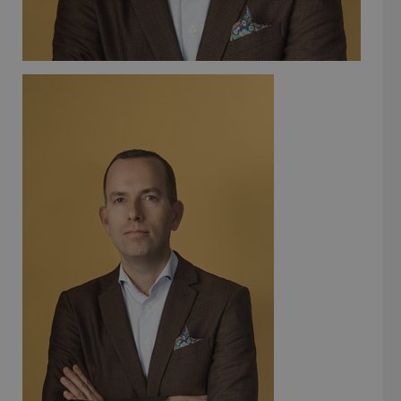
nödvändigt
Funktioner
Oklassificerade
Strikt nödvändigt
Prestanda
Inriktning
Funktioner
Oklassificerade
Strikt nödvändiga kakor tillåter
kärnwebbplatsfunktioner som användarinloggning
och kontohantering. Webbplatsen kan inte
användas ordentligt utan strikt nödvändiga cookies.
Leverantör
/
Namn
Utgån
Domän
__RequestVerificationToken
Session
Microsoft
Corporation