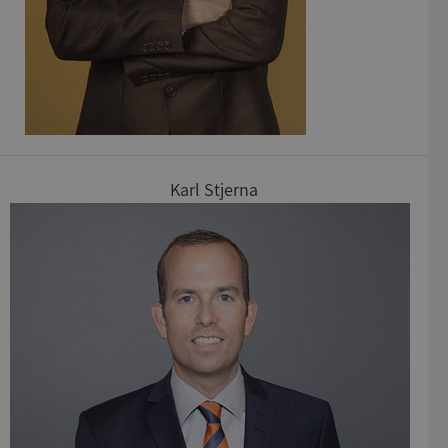
de.syna.se
Karl Stjerna
Google
Privacy Policy
VISITOR_PRIVACY_METADATA
5 månader
YouTube
4 veckor
.youtube.com
ASP.NET_SessionId
Session