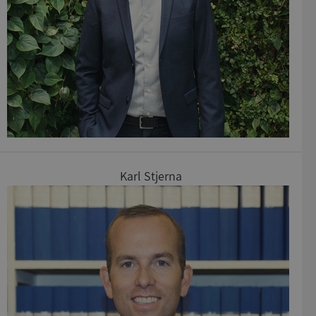
__RequestVerificationToken
Session
Microsoft
Corporation
en.syna.se
Karl Stjerna
ARRAffinitySameSite
Session
Microsoft
Corporation
.syna.se