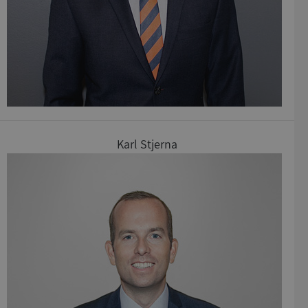
Microsoft
Corporation
de.syna.se
ARRAffinity
Session
Microsoft
Corporation
.syna.se
Karl Stjerna
__RequestVerificationToken
Session
Microsoft
Corporation
upplysningar.syna.se