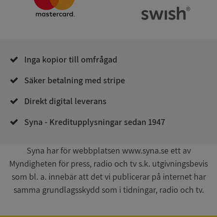
Corporation
.syna.se
Inga kopior till omfrågad
Säker betalning med stripe
__RequestVerificationToken
Session
Microsoft
Corporation
Direkt digital leverans
upplysningar.syna.se
Syna - Kreditupplysningar sedan 1947
Syna har för webbplatsen www.syna.se ett av
Myndigheten för press, radio och tv s.k. utgivningsbevis
som bl. a. innebär att det vi publicerar på internet har
samma grundlagsskydd som i tidningar, radio och tv.
CookieScriptConsent
1 år 1
CookieScript
månad
.syna.se