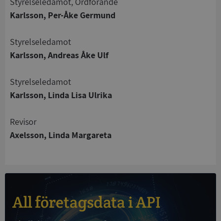
Styrelseledamot, Ordförande
Karlsson, Per-Åke Germund
Strikt nödvändigt
Prestanda
Inriktning
Styrelseledamot
Funktioner
Oklassificerade
Karlsson, Andreas Åke Ulf
Strikt nödvändiga kakor tillåter
kärnwebbplatsfunktioner som användarinloggning
Styrelseledamot
och kontohantering. Webbplatsen kan inte
användas ordentligt utan strikt nödvändiga cookies.
Karlsson, Linda Lisa Ulrika
Leverantör
/
Namn
Utgån
Domän
Revisor
Axelsson, Linda Margareta
__RequestVerificationToken
Session
Microsoft
Corporation
de.syna.se
All företagsdata i API