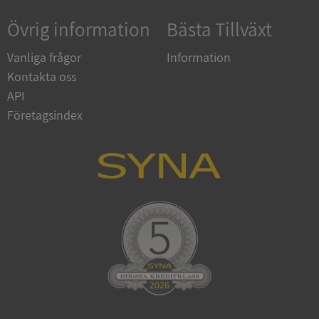
Övrig information
Bästa Tillväxt
Vanliga frågor
Information
Kontakta oss
API
Företagsindex
ARRAffinitySameSite
Session
Microsoft
Corporation
.syna.se
ASP.NET_SessionId
Session
Microsoft
Corporation
upplysningar.syna.se