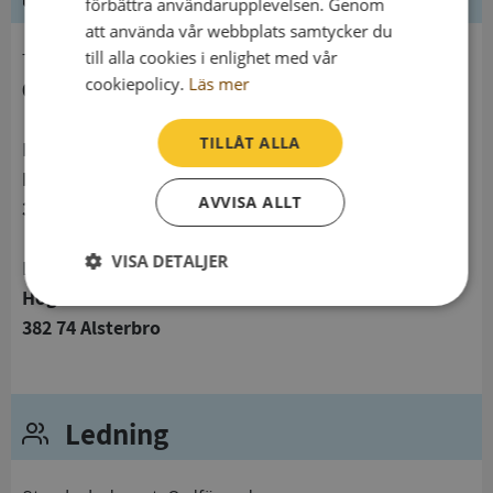
förbättra användarupplevelsen. Genom
att använda vår webbplats samtycker du
till alla cookies i enlighet med vår
telefon
cookiepolicy.
Läs mer
048156016
TILLÅT ALLA
Postadress
Högerås 112
AVVISA ALLT
382 74 Alsterbro
VISA DETALJER
Besöksadress
Högerås 112
Strikt
Prestanda
Inriktning
382 74 Alsterbro
nödvändigt
Funktioner
Oklassificerade
Ledning