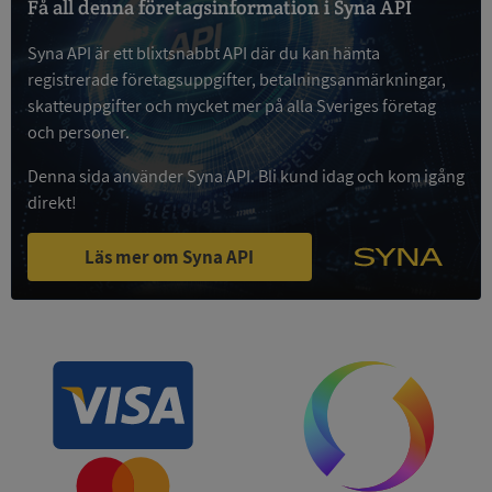
Få all denna företagsinformation i Syna API
Syna API är ett blixtsnabbt API där du kan hämta
Google
Privacy Policy
registrerade företagsuppgifter, betalningsanmärkningar,
VISITOR_PRIVACY_METADATA
5 månader
YouTube
4 veckor
.youtube.com
skatteuppgifter och mycket mer på alla Sveriges företag
och personer.
Denna sida använder Syna API. Bli kund idag och kom igång
direkt!
Läs mer om Syna API
ASP.NET_SessionId
Session
Microsoft
Corporation
de.syna.se
ARRAffinity
Session
Microsoft