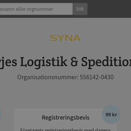
Sök
rjes Logistik & Spediti
Organisationsnummer: 556142-0430
99 kr
Registreringsbevis
Företagets registreringsbevis med dagens