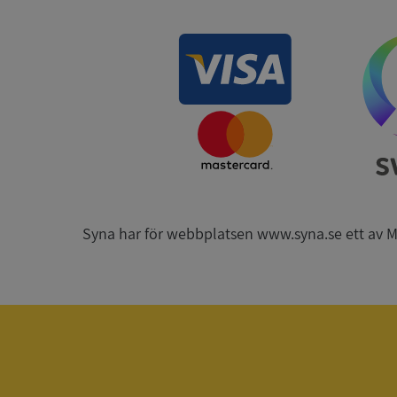
__RequestVerificat
ARRAffinitySameSit
Syna har för webbplatsen www.syna.se ett av Mynd
ASP.NET_SessionId
Namn
Namn
__Secure-YNID
Namn
__Secure-ROLLOU