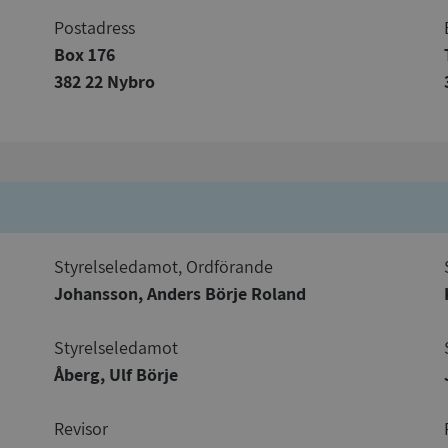
Postadress
Box 176
382 22 Nybro
Strikt nödvändigt
Prestanda
Inriktning
Funktioner
Oklassificerade
kor tillåter kärnwebbplatsfunktioner som användarinloggning och kontohantering. We
utan strikt nödvändiga cookies.
Leverantör
/
Utgång
Beskrivning
Domän
ionToken
Session
Det här är en förfalskningscookie s
Microsoft
Styrelseledamot, Ordförande
webbapplikationer byggda med AS
Corporation
Den är utformad för att stoppa obe
de.syna.se
Johansson, Anders Börje Roland
av innehåll till en webbplats, känd
över flera webbplatser. Den innehå
information om användaren och fö
webbläsaren stängs.
Styrelseledamot
METADATA
5 månader
Denna cookie används för att lagr
YouTube
Åberg, Ulf Börje
4 veckor
samtycke och sekretessval för dera
.youtube.com
Google Privacy Policy
webbplatsen. Den registrerar uppg
samtycke om olika sekretesspolicyer
vilket säkerställer att deras prefere
Revisor
framtida sessioner.