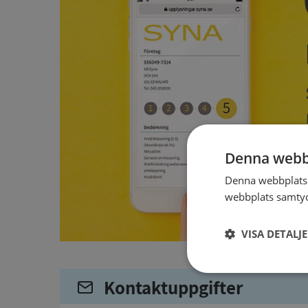
Denna webb
Denna webbplats 
webbplats samtyck
VISA DETALJ
Strikt
Kontaktuppgifter
nödvändigt