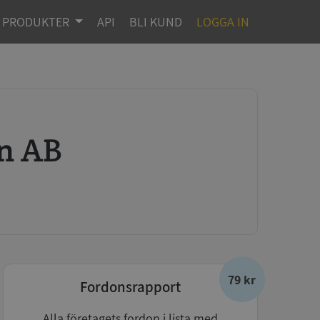
PRODUKTER
API
BLI KUND
LOGGA IN
on AB
79 kr
Fordonsrapport
Alla företagets fordon i lista med