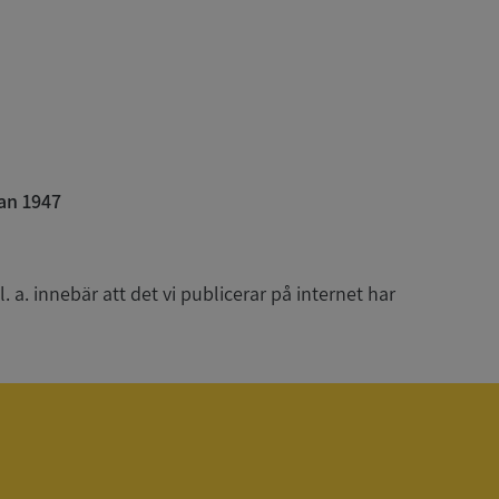
 som
han besökte
om ställs av
P.NET MVC-teknik.
hörig publicering
 som förfalskning
ller ingen
rstörs när
an 1947
som värdplattform
g, säkerställer
n en besökares
ma server i
 a. innebär att det vi publicerar på internet har
ck och utför
en använder
 som
han besökte
eskrivning