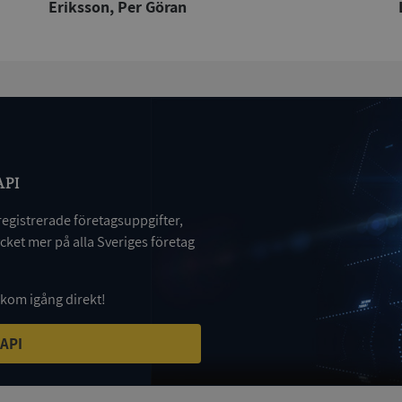
Eriksson, Per Göran
Session
Denna cookie ställs in av Doublecli
Microsoft
information om hur slutanvändar
Corporation
webbplatsen och eventuell reklam
de.syna.se
slutanvändaren kan ha sett innan 
nämnda webbplats.
Session
Denna cookie ställs in av webbpla
Microsoft
Windows Azure-molnplattformen. 
Corporation
belastningsbalansering för att säker
.syna.se
besökarsidans förfrågningar diriger
i varje surfningssession.
ionToken
Session
Det här är en förfalskningscookie s
Microsoft
API
webbapplikationer byggda med AS
Corporation
Den är utformad för att stoppa obe
upplysningar.syna.se
av innehåll till en webbplats, känd
registrerade företagsuppgifter,
över flera webbplatser. Den innehå
information om användaren och fö
ket mer på alla Sveriges företag
webbläsaren stängs.
nt
1 år 1
Denna cookie används av Cookie-S
CookieScript
månad
för att komma ihåg preferenserna 
.syna.se
cookie. Det är nödvändigt att Cook
 kom igång direkt!
cookiebanner fungerar korrekt.
5 månader
Google reCAPTCHA ställer in en n
Google LLC
 API
4 veckor
(_GRECAPTCHA) när den körs i syfte 
www.google.com
riskanalysen.
Session
Denna cookie ställs in av Doublecli
Microsoft
information om hur slutanvändar
Corporation