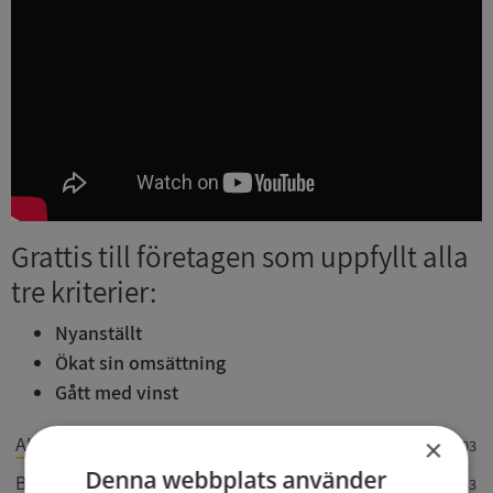
Grattis till företagen som uppfyllt alla
tre kriterier:
Nyanställt
Ökat sin omsättning
Gått med vinst
AUBU BYGGSERVICE AB
×
559374-8303
Denna webbplats använder
Billesholms Tak AB
559434-4953