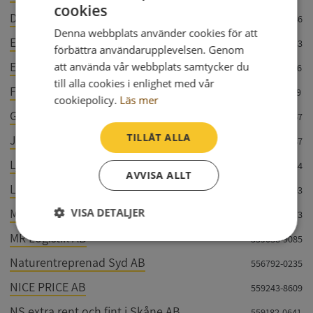
cookies
Dunalex AB
556942-5886
Denna webbplats använder cookies för att
Ekeby Bil & Husbilsservice AB
556884-8443
förbättra användarupplevelsen. Genom
Ekeby Rostfria Produktions Aktiebolag
att använda vår webbplats samtycker du
556188-5046
till alla cookies i enlighet med vår
Fresh Fulfilment AB
559420-7119
cookiepolicy.
Läs mer
Gedsholm Aktiebolag
556394-0567
TILLÅT ALLA
JUTHI AB
559206-6087
Ljungsgårds Handelsträdgård Aktiebolag
556302-4834
AVVISA ALLT
Lönsamt Skåne AB
559274-2893
VISA DETALJER
Metallt AB
559427-7773
MR Logistik AB
559038-9085
Strikt
Prestanda
Inriktning
nödvändigt
Naturentreprenad Syd AB
556792-0235
NICE PRICE AB
559243-8609
Funktioner
Oklassificerade
NS extra rent och fint i Skåne AB
559182-0641