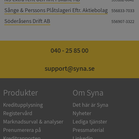
Sånge & Perssons Plåtslageri Eftr. Aktiebolag
556833-7033
Söderåsens Drift AB
556907-3322
Strikt nödvändigt
Prestanda
Inriktning
040 - 25 85 00
Funktioner
Oklassificerade
Strikt nödvändiga kakor tillåter
support@syna.se
kärnwebbplatsfunktioner som användarinloggning
och kontohantering. Webbplatsen kan inte
användas ordentligt utan strikt nödvändiga cookies.
Leverantör
/
Produkter
Om Syna
Namn
Utgån
Domän
Kreditupplysning
Det här är Syna
__RequestVerificationToken
Session
Microsoft
Corporation
Registervård
Nyheter
de.syna.se
Marknadsurval & analyser
Lediga tjänster
Prenumerera på
Pressmaterial
Kreditrapporten
Linkedin