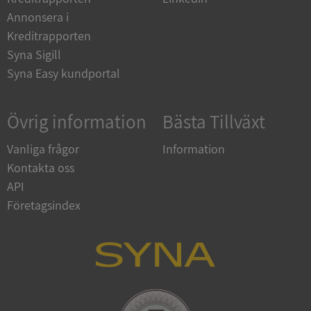
Annonsera i
Kreditrapporten
Syna Sigill
Syna Easy kundportal
Google
Privacy Policy
VISITOR_PRIVACY_METADATA
5 månader
YouTube
4 veckor
.youtube.com
Övrig information
Bästa Tillväxt
Vanliga frågor
Information
Kontakta oss
API
Företagsindex
ASP.NET_SessionId
Session
Microsoft
Corporation
de.syna.se