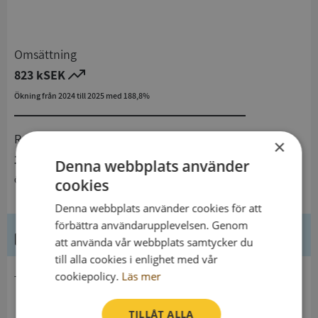
Omsättning
823 kSEK
Ökning från 2024 till 2025 med 188,8%
Resultat
×
112 kSEK
Denna webbplats använder
Ökning från 2024 till 2025 med 166,7%
cookies
Denna webbplats använder cookies för att
förbättra användarupplevelsen. Genom
Kontaktuppgifter
att använda vår webbplats samtycker du
till alla cookies i enlighet med vår
cookiepolicy.
Läs mer
telefon
TILLÅT ALLA