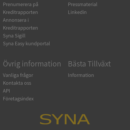
4 veckor
www.google.com
Prenumerera på
Pressmaterial
Kreditrapporten
Linkedin
Annonsera i
ASP.NET_SessionId
Session
Microsoft
Kreditrapporten
Corporation
en.syna.se
Syna Sigill
Syna Easy kundportal
Övrig information
Bästa Tillväxt
__RequestVerificationToken
Session
Microsoft
Vanliga frågor
Information
Corporation
en.syna.se
Kontakta oss
API
Företagsindex