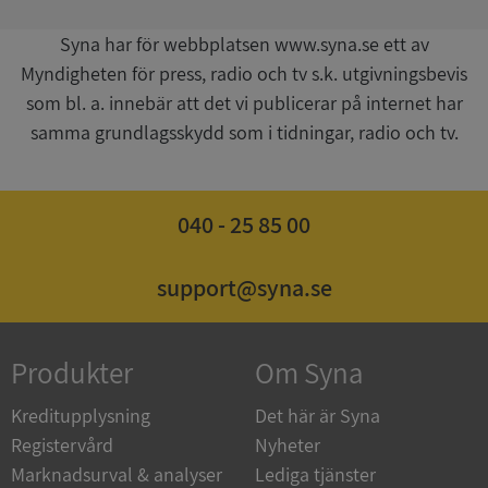
Syna har för webbplatsen www.syna.se ett av
__RequestVerificationToken
Session
Microsoft
Corporation
Myndigheten för press, radio och tv s.k. utgivningsbevis
upplysningar.syna.se
som bl. a. innebär att det vi publicerar på internet har
samma grundlagsskydd som i tidningar, radio och tv.
040 - 25 85 00
support@syna.se
CookieScriptConsent
1 år 1
CookieScript
månad
.syna.se
Produkter
Om Syna
Kreditupplysning
Det här är Syna
Registervård
Nyheter
Marknadsurval & analyser
Lediga tjänster
_GRECAPTCHA
5 månader
Google LLC