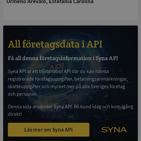
Ormeno Arevalo, Estefania Carolina
kärnwebbplatsfunktioner som användarinloggning
och kontohantering. Webbplatsen kan inte
användas ordentligt utan strikt nödvändiga cookies.
Leverantör
/
Namn
Utgån
Domän
All företagsdata i API
__RequestVerificationToken
Session
Microsoft
Corporation
de.syna.se
Få all denna företagsinformation i Syna API
Syna API är ett blixtsnabbt API där du kan hämta
registrerade företagsuppgifter, betalningsanmärkningar,
skatteuppgifter och mycket mer på alla Sveriges företag
och personer.
Denna sida använder Syna API. Bli kund idag och kom igång
direkt!
Google
Privacy Policy
VISITOR_PRIVACY_METADATA
5 månader
YouTube
4 veckor
.youtube.com
Läs mer om Syna API