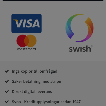
ASP.NET_SessionId
Session
Microsoft
Corporation
de.syna.se
Inga kopior till omfrågad
ARRAffinity
Session
Microsoft
Corporation
.syna.se
Säker betalning med stripe
Direkt digital leverans
Syna - Kreditupplysningar sedan 1947