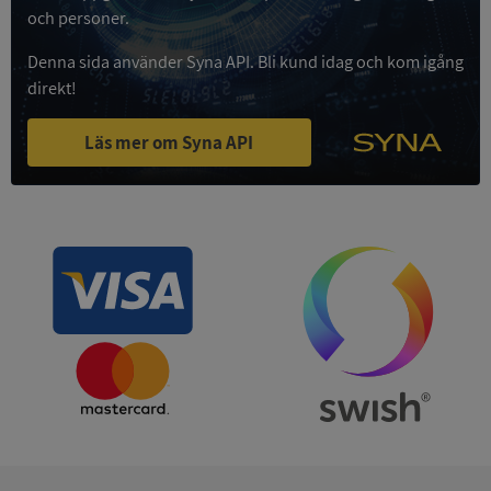
och personer.
Privacy Policy
VISITOR_PRIVACY_METADATA
5 månader
YouTube
4 veckor
.youtube.com
Denna sida använder Syna API. Bli kund idag och kom igång
direkt!
Läs mer om Syna API
ASP.NET_SessionId
Session
Microsoft
Corporation
de.syna.se
ARRAffinity
Session
Microsoft
Corporation
.syna.se