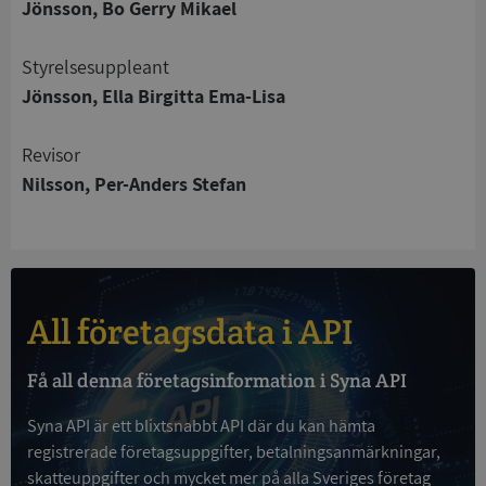
Jönsson, Bo Gerry Mikael
Strikt nödvändigt
Prestanda
Inriktning
Funktioner
Oklassificerade
Styrelsesuppleant
Strikt nödvändiga kakor tillåter
Jönsson, Ella Birgitta Ema-Lisa
kärnwebbplatsfunktioner som användarinloggning
och kontohantering. Webbplatsen kan inte
användas ordentligt utan strikt nödvändiga cookies.
Revisor
Leverantör
/
Nilsson, Per-Anders Stefan
Namn
Utgån
Domän
__RequestVerificationToken
Session
Microsoft
Corporation
de.syna.se
All företagsdata i API
Få all denna företagsinformation i Syna API
Syna API är ett blixtsnabbt API där du kan hämta
registrerade företagsuppgifter, betalningsanmärkningar,
skatteuppgifter och mycket mer på alla Sveriges företag
Google