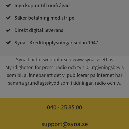
Inga kopior till omfrågad
Säker betalning med stripe
Direkt digital leverans
__RequestVerificationToken
Session
Microsoft
Corporation
Syna - Kreditupplysningar sedan 1947
upplysningar.syna.se
Syna har för webbplatsen www.syna.se ett av
Myndigheten för press, radio och tv s.k. utgivningsbevis
som bl. a. innebär att det vi publicerar på internet har
samma grundlagsskydd som i tidningar, radio och tv.
040 - 25 85 00
CookieScriptConsent
1 år 1
CookieScript
månad
.syna.se
support@syna.se