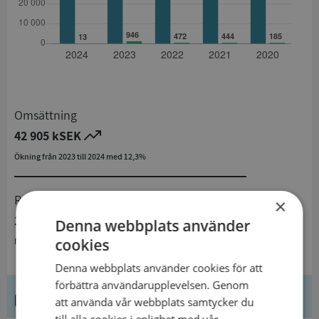
Omsättning
42 905 kSEK
Ökning från 2023 till 2024 med 12,3%
Resultat
×
13 kSEK
Denna webbplats använder
cookies
Minskning från 2023 till 2024 med 98,6%
Denna webbplats använder cookies för att
förbättra användarupplevelsen. Genom
Kontaktuppgifter
att använda vår webbplats samtycker du
till alla cookies i enlighet med vår