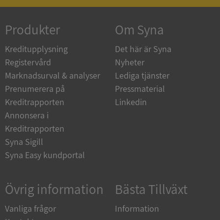
Produkter
Om Syna
_GRECAPTCHA
5 månader
Google LLC
4 veckor
www.google.com
Kreditupplysning
Det här är Syna
Registervård
Nyheter
Marknadsurval & analyser
Lediga tjänster
ASP.NET_SessionId
Session
Microsoft
Prenumerera på
Pressmaterial
Corporation
en.syna.se
Kreditrapporten
Linkedin
Annonsera i
Kreditrapporten
Syna Sigill
Syna Easy kundportal
__RequestVerificationToken
Session
Microsoft
Corporation
en.syna.se
Övrig information
Bästa Tillväxt
Vanliga frågor
Information