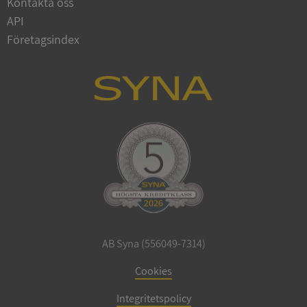
Kontakta oss
API
Företagsindex
ARRAffinitySameSite
Session
Microsoft
Corporation
.syna.se
ASP.NET_SessionId
Session
Microsoft
Corporation
upplysningar.syna.se
AB Syna (556049-7314)
Cookies
Integritetspolicy