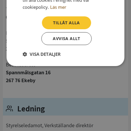
cookiepolicy.
Läs mer
telefon
04277205
TILLÅT ALLA
Postadress
AVVISA ALLT
Spannmålsgatan 18
267 76 Ekeby
VISA DETALJER
Besöksadress
Strikt
Prestanda
Inriktning
nödvändigt
Spannmålsgatan 16
267 76 Ekeby
Funktioner
Oklassificerade
Ledning
Styrelseledamot, Verkställande direktör