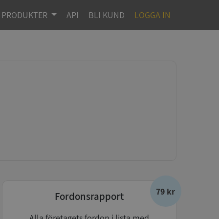
PRODUKTER
API
BLI KUND
LOGGA IN
79 kr
Fordonsrapport
Alla företagets fordon i lista med