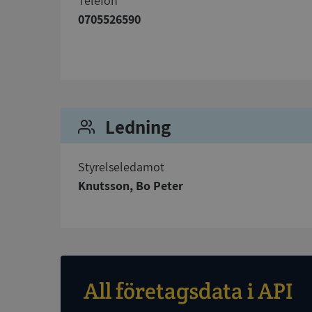
telefon
0705526590
Strikt nödvändiga ka
användas ordentligt 
Namn
__RequestVerificat
Ledning
Styrelseledamot
Knutsson, Bo Peter
VISITOR_PRIVACY_
ASP.NET_SessionId
All företagsdata i API