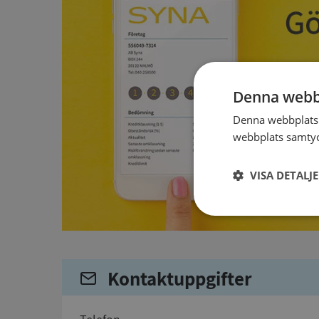
Denna webb
Denna webbplats 
webbplats samtyck
VISA DETALJ
Strikt
nödvändigt
Kontaktuppgifter