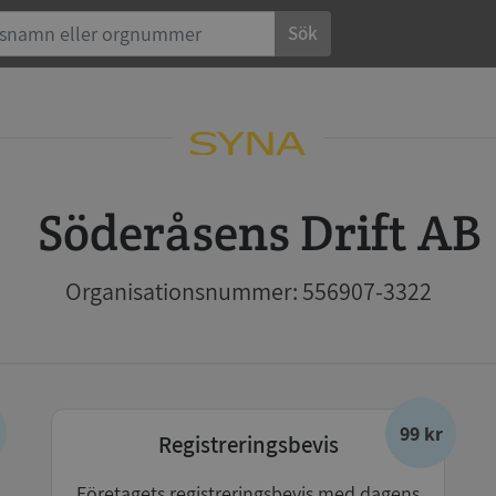
Sök
Söderåsens Drift AB
Organisationsnummer: 556907-3322
99 kr
Registreringsbevis
Företagets registreringsbevis med dagens