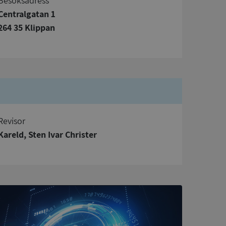
Besöksadress
Centralgatan 1
264 35 Klippan
bbplatsen kan inte
om ställs av
P.NET MVC-teknik.
hörig publicering
 som förfalskning
ller ingen
rstörs när
Revisor
Kareld, Sten Ivar Christer
a användarens
s interaktion med
ifter om besökarens
 och inställningar,
nser hedras i
ck och utför
en använder
 som
han besökte