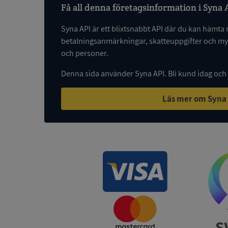
ARRAffinity
Få all denna företagsinformation i Syna 
Syna API är ett blixtsnabbt API där du kan hämta 
betalningsanmärkningar, skatteuppgifter och myc
__RequestVerificat
och personer.
Denna sida använder Syna API. Bli kund idag och
Läs mer om Syna
CookieScriptConse
_GRECAPTCHA
ASP.NET_SessionId
__RequestVerificat