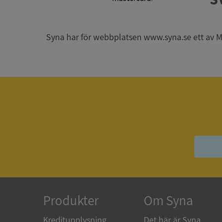
Syna har för webbplatsen www.syna.se ett av Mynd
ARRAffinitySameSit
ASP.NET_SessionId
Namn
Namn
__Secure-YNID
Namn
__Secure-ROLLOU
_ga
VISITOR_INFO1_LIV
Produkter
Om Syna
Kreditupplysning
Det här är Syna