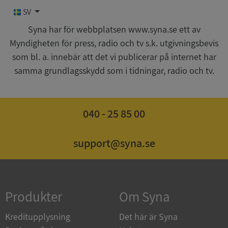
SV
Funktioner
Oklassificerade
Syna har för webbplatsen www.syna.se ett av
Myndigheten för press, radio och tv s.k. utgivningsbevis
som bl. a. innebär att det vi publicerar på internet har
samma grundlagsskydd som i tidningar, radio och tv.
Strikt nödvändigt
Prestanda
Inriktning
040 - 25 85 00
Funktioner
Oklassificerade
Strikt nödvändiga kakor tillåter
kärnwebbplatsfunktioner som användarinloggning
support@syna.se
och kontohantering. Webbplatsen kan inte
användas ordentligt utan strikt nödvändiga cookies.
Leverantör
/
Namn
Utgån
Domän
Produkter
Om Syna
__RequestVerificationToken
Session
Microsoft
Corporation
Kreditupplysning
Det här är Syna
de.syna.se