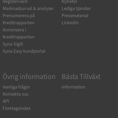
Registervård
Nyheter
Marknadsurval & analyser
Lediga tjänster
Prenumerera på
Pressmaterial
Kreditrapporten
Linkedin
Annonsera i
Kreditrapporten
Syna Sigill
Google
Privacy Policy
Syna Easy kundportal
VISITOR_PRIVACY_METADATA
5 månader
YouTube
4 veckor
.youtube.com
Övrig information
Bästa Tillväxt
Vanliga frågor
Information
Kontakta oss
API
Företagsindex
ASP.NET_SessionId
Session
Microsoft
Corporation
de.syna.se