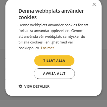
×
Denna webbplats använder
cookies
Denna webbplats använder cookies för att
förbättra användarupplevelsen. Genom
att använda vår webbplats samtycker du
till alla cookies i enlighet med vår
cookiepolicy.
Läs mer
Inga kopior till omfrågad
TILLÅT ALLA
Säker betalning med stripe
AVVISA ALLT
Direkt digital leverans
VISA DETALJER
Syna - Kreditupplysningar sedan 1947
Strikt
Prestanda
Inriktning
nödvändigt