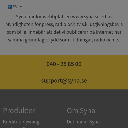
SV
Funktioner
Oklassificerade
Syna har för webbplatsen www.syna.se ett av
Myndigheten för press, radio och tv s.k. utgivningsbevis
som bl. a. innebär att det vi publicerar på internet har
samma grundlagsskydd som i tidningar, radio och tv.
Strikt nödvändigt
Prestanda
Inriktning
040 - 25 85 00
Funktioner
Oklassificerade
Strikt nödvändiga kakor tillåter
kärnwebbplatsfunktioner som användarinloggning
support@syna.se
och kontohantering. Webbplatsen kan inte
användas ordentligt utan strikt nödvändiga cookies.
Leverantör
/
Namn
Utgån
Domän
Produkter
Om Syna
__RequestVerificationToken
Session
Microsoft
Corporation
Kreditupplysning
Det här är Syna
de.syna.se