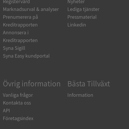
Registervård
Nyheter
Marknadsurval & analyser
Lediga tjänster
Prenumerera på
Pressmaterial
Kreditrapporten
Linkedin
Annonsera i
Kreditrapporten
Syna Sigill
Google
Privacy Policy
Syna Easy kundportal
VISITOR_PRIVACY_METADATA
5 månader
YouTube
4 veckor
.youtube.com
Övrig information
Bästa Tillväxt
Vanliga frågor
Information
Kontakta oss
API
Företagsindex
ASP.NET_SessionId
Session
Microsoft
Corporation
de.syna.se