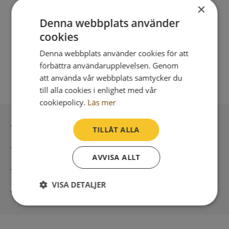
×
Denna webbplats använder
cookies
Denna webbplats använder cookies för att
förbättra användarupplevelsen. Genom
att använda vår webbplats samtycker du
till alla cookies i enlighet med vår
cookiepolicy.
Läs mer
Inga kopior till omfrågad
TILLÅT ALLA
Säker betalning med stripe
AVVISA ALLT
Direkt digital leverans
VISA DETALJER
Syna - Kreditupplysningar sedan 1947
Strikt
Prestanda
Inriktning
nödvändigt