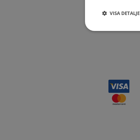
VISA DETALJ
Kvittoup
Strikt
nödvändigt
Strikt nödvändiga ka
användas ordentligt 
Namn
__RequestVerificat