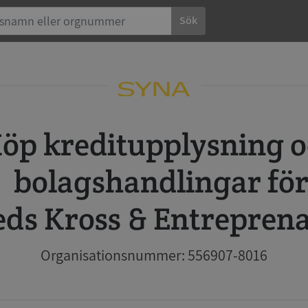
Sök
 och
bolagshandlingar fö
ds Kross & Entrepren
Organisationsnummer: 556907-8016