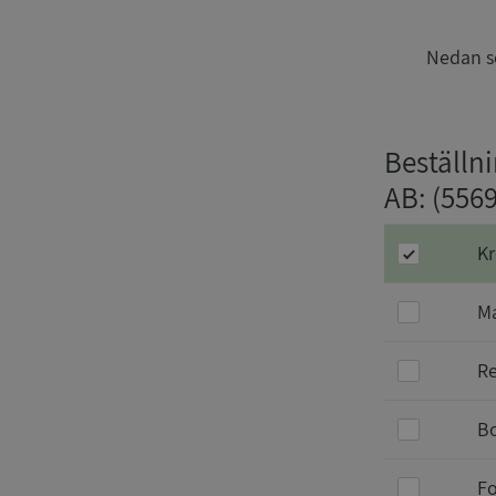
Nedan se
Beställn
AB
: (556
Kr
Ma
Re
Bo
Fo