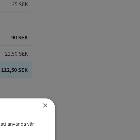
35 SEK
90 SEK
22,50 SEK
112,50 SEK
×
E-post
att använda vår
Telefon