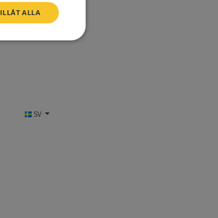
ILLÅT ALLA
Oklassificerade
SV
bbplatsen kan inte
n
om ställs av
P.NET MVC-teknik.
hörig publicering
 som förfalskning
ller ingen