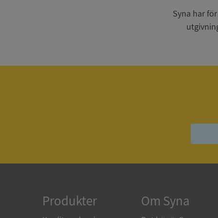
Syna har för
utgivnin
VISITOR_PRIVACY_
ASP.NET_SessionId
ARRAffinity
__RequestVerificat
Produkter
Om Syna
CookieScriptConse