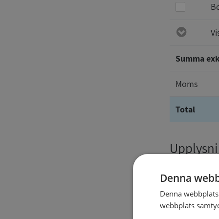
Bo
Vi
Summa ex
Moms
Total
Upplysnin
Denna webb
Denna webbplats 
webbplats samtyck