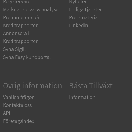
Registervård
Nyheter
Marknadsurval & analyser
Lediga tjänster
Prenumerera på
Pressmaterial
Kreditrapporten
Linkedin
Annonsera i
Kreditrapporten
Syna Sigill
Google
Privacy Policy
Syna Easy kundportal
VISITOR_PRIVACY_METADATA
5 månader
YouTube
4 veckor
.youtube.com
Övrig information
Bästa Tillväxt
Vanliga frågor
Information
Kontakta oss
API
Företagsindex
ASP.NET_SessionId
Session
Microsoft
Corporation
de.syna.se