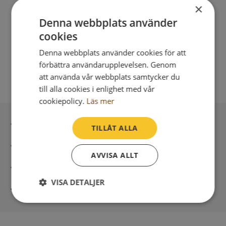
×
Denna webbplats använder
cookies
Denna webbplats använder cookies för att
förbättra användarupplevelsen. Genom
att använda vår webbplats samtycker du
till alla cookies i enlighet med vår
cookiepolicy.
Läs mer
Inga kopior till omfrågad
TILLÅT ALLA
Säker betalning med stripe
AVVISA ALLT
Direkt digital leverans
VISA DETALJER
Syna - Kreditupplysningar sedan 1947
Strikt
Prestanda
Inriktning
nödvändigt