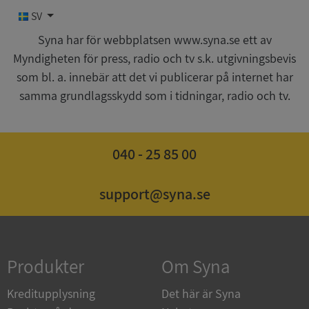
SV
Funktioner
Oklassificerade
Syna har för webbplatsen www.syna.se ett av
Myndigheten för press, radio och tv s.k. utgivningsbevis
som bl. a. innebär att det vi publicerar på internet har
samma grundlagsskydd som i tidningar, radio och tv.
Strikt nödvändigt
Prestanda
Inriktning
040 - 25 85 00
Funktioner
Oklassificerade
Strikt nödvändiga kakor tillåter
kärnwebbplatsfunktioner som användarinloggning
support@syna.se
och kontohantering. Webbplatsen kan inte
användas ordentligt utan strikt nödvändiga cookies.
Leverantör
/
Namn
Utgån
Domän
Produkter
Om Syna
__RequestVerificationToken
Session
Microsoft
Corporation
Kreditupplysning
Det här är Syna
de.syna.se