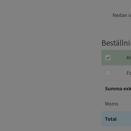
Nedan se
Beställni
K
F
Summa ex
Moms
Total