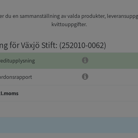
r du en sammanställning av valda produkter, leveransuppg
kvittouppgifter.
ng för Växjö Stift
: (252010-0062)
reditupplysning
ordonsrapport
kl.moms