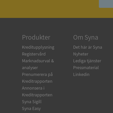
ASP.NET_SessionId
ARRAffinity
Produkter
Om Syna
Kreditupplysning
Det här är Syna
__RequestVerificat
Registervård
Nyheter
Marknadsurval &
Lediga tjänster
analyser
Pressmaterial
Prenumerera på
Linkedin
CookieScriptConse
Kreditrapporten
Annonsera i
Kreditrapporten
_GRECAPTCHA
Syna Sigill
Syna Easy
ASP.NET_SessionId