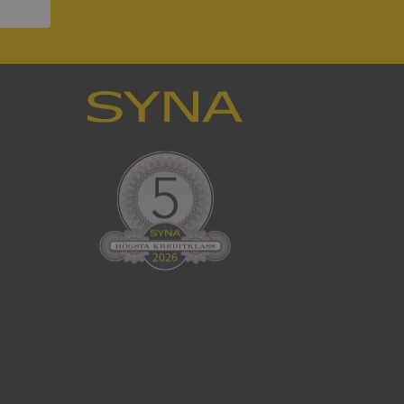
ck och utför
en använder
 som
han besökte
tser som körs på
Den används för
ställa att
as till samma server
om ställs av
P.NET MVC-teknik.
hörig publicering
 som förfalskning
ller ingen
rstörs när
cript.com-tjänsten
för besökarens
ie-Script.com
ödvändig cookie
att tillhandahålla
ck och utför
en använder