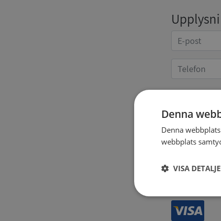
Upplysnin
Kvittoup
Denna webb
Denna webbplats 
webbplats samtyck
VISA DETALJ
Strikt
nödvändigt