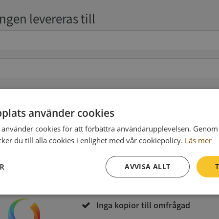
gen levereras till
pgifter
(valfritt)
plats använder cookies
använder cookies för att förbättra användarupplevelsen. Genom 
er du till alla cookies i enlighet med vår cookiepolicy.
Läs mer
Köp och ladda ner
ER
AVVISA ALLT
T
Vid köp godkänner du
Synas användarvillkor
och
Integritetspolicy
Prestanda
Inriktning
Funktioner
Inga kopior till omfrågad