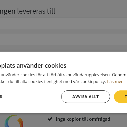
gen levereras till
pgifter
(valfritt)
plats använder cookies
använder cookies för att förbättra användarupplevelsen. Genom 
er du till alla cookies i enlighet med vår cookiepolicy.
Läs mer
Köp och ladda ner
ER
AVVISA ALLT
T
Vid köp godkänner du
Synas användarvillkor
och
Integritetspolicy
Prestanda
Inriktning
Funktioner
Inga kopior till omfrågad