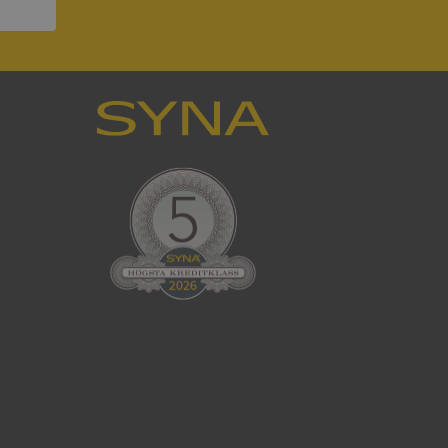
ck och utför
en använder
 som
han besökte
tser som körs på
Den används för
ställa att
as till samma server
om ställs av
P.NET MVC-teknik.
hörig publicering
 som förfalskning
ller ingen
rstörs när
cript.com-tjänsten
för besökarens
ie-Script.com
ödvändig cookie
att tillhandahålla
ck och utför
en använder