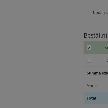
Nedan se
Beställn
K
F
Summa ex
Moms
Total