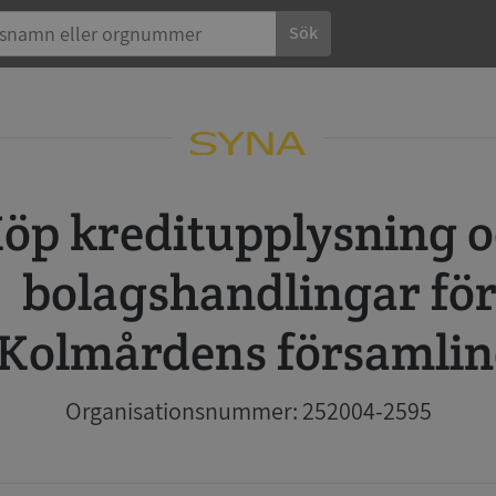
Sök
 och
bolagshandlingar fö
Kolmårdens församli
Organisationsnummer: 252004-2595