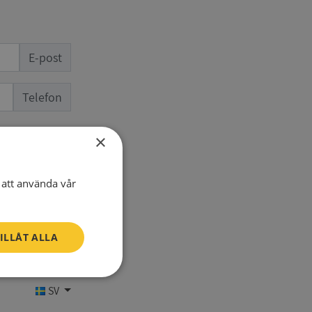
E-post
Telefon
×
att använda vår
ILLÅT ALLA
Oklassificerade
SV