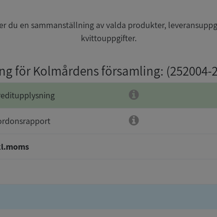
r du en sammanställning av valda produkter, leveransuppg
kvittouppgifter.
ing för Kolmårdens församling
: (252004-
reditupplysning
ordonsrapport
kl.moms