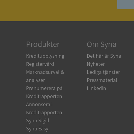
ASP.NET_SessionId
ARRAffinity
Produkter
Om Syna
Kreditupplysning
Det här är Syna
__RequestVerificat
Registervård
Nyheter
Marknadsurval &
Lediga tjänster
analyser
Pressmaterial
Prenumerera på
Linkedin
CookieScriptConse
Kreditrapporten
Annonsera i
Kreditrapporten
_GRECAPTCHA
Syna Sigill
Syna Easy
ASP.NET_SessionId