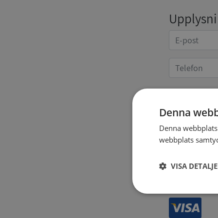
Upplysnin
Kvittoup
Denna webb
Denna webbplats 
webbplats samtyck
VISA DETALJ
Strikt
nödvändigt