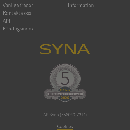
Vanliga frågor
Information
Google
Privacy Policy
Kontakta oss
VISITOR_PRIVACY_METADATA
5 månader
YouTube
4 veckor
.youtube.com
API
Företagsindex
ASP.NET_SessionId
Session
Microsoft
Corporation
de.syna.se
AB Syna (556049-7314)
ARRAffinity
Session
Microsoft
Corporation
Cookies
.syna.se