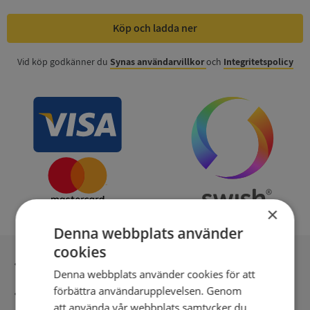
Köp och ladda ner
Vid köp godkänner du
Synas användarvillkor
och
Integritetspolicy
×
Denna webbplats använder
cookies
Inga kopior till omfrågad
Denna webbplats använder cookies för att
förbättra användarupplevelsen. Genom
Säker betalning med stripe
att använda vår webbplats samtycker du