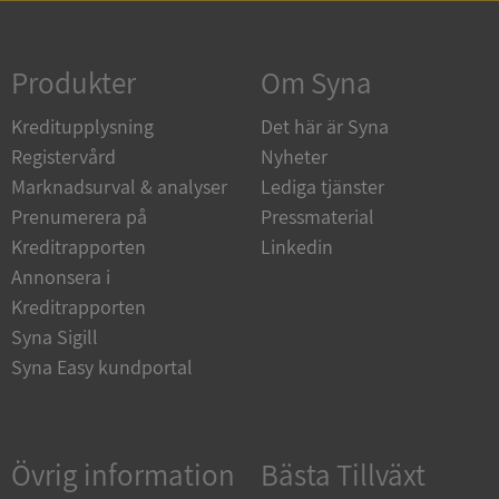
Strikt nödvändigt
Prestanda
Inriktning
Funktioner
Oklassificerade
Produkter
Om Syna
Strikt nödvändiga kakor tillåter
Kreditupplysning
Det här är Syna
kärnwebbplatsfunktioner som användarinloggning
och kontohantering. Webbplatsen kan inte
Registervård
Nyheter
användas ordentligt utan strikt nödvändiga cookies.
Marknadsurval & analyser
Lediga tjänster
Leverantör
/
Namn
Utgån
Prenumerera på
Pressmaterial
Domän
Kreditrapporten
Linkedin
__RequestVerificationToken
Session
Microsoft
Annonsera i
Corporation
de.syna.se
Kreditrapporten
Syna Sigill
Syna Easy kundportal
Övrig information
Bästa Tillväxt