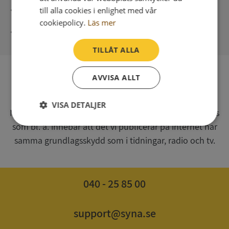
Direkt digital leverans
till alla cookies i enlighet med vår
cookiepolicy.
Läs mer
Syna - Kreditupplysningar sedan 1947
TILLÅT ALLA
AVVISA ALLT
SV
Syna har för webbplatsen www.syna.se ett av
VISA DETALJER
Myndigheten för press, radio och tv s.k. utgivningsbevis
som bl. a. innebär att det vi publicerar på internet har
Strikt
Prestanda
Inriktning
nödvändigt
samma grundlagsskydd som i tidningar, radio och tv.
Funktioner
Oklassificerade
040 - 25 85 00
support@syna.se