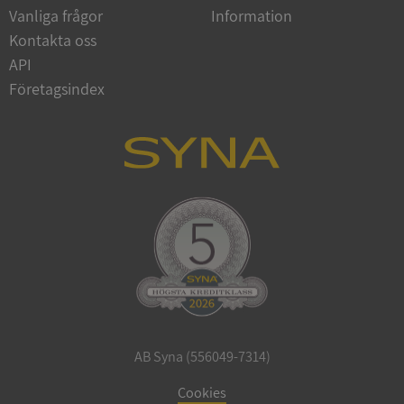
Vanliga frågor
Information
Google
Privacy Policy
Kontakta oss
VISITOR_PRIVACY_METADATA
5 månader
YouTube
4 veckor
.youtube.com
API
Företagsindex
ASP.NET_SessionId
Session
Microsoft
Corporation
de.syna.se
AB Syna (556049-7314)
ARRAffinity
Session
Microsoft
Corporation
Cookies
.syna.se