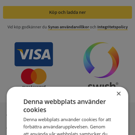
Köp och ladda ner
Vid köp godkänner du
Synas användarvillkor
och
Integritetspolicy
×
Denna webbplats använder
cookies
Inga kopior till omfrågad
Denna webbplats använder cookies för att
förbättra användarupplevelsen. Genom
Säker betalning med stripe
att använda vår webbplats samtycker du