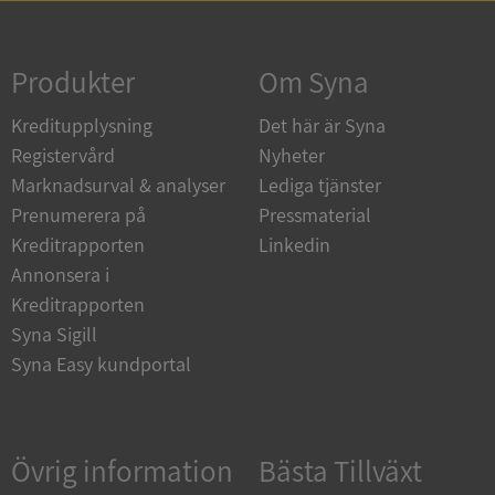
Strikt nödvändigt
Prestanda
Inriktning
Funktioner
Oklassificerade
Produkter
Om Syna
Strikt nödvändiga kakor tillåter
Kreditupplysning
Det här är Syna
kärnwebbplatsfunktioner som användarinloggning
och kontohantering. Webbplatsen kan inte
Registervård
Nyheter
användas ordentligt utan strikt nödvändiga cookies.
Marknadsurval & analyser
Lediga tjänster
Leverantör
/
Namn
Utgån
Prenumerera på
Pressmaterial
Domän
Kreditrapporten
Linkedin
__RequestVerificationToken
Session
Microsoft
Annonsera i
Corporation
de.syna.se
Kreditrapporten
Syna Sigill
Syna Easy kundportal
Övrig information
Bästa Tillväxt