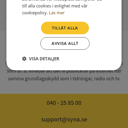
Direkt digital leverans
till alla cookies i enlighet med vår
cookiepolicy.
Läs mer
Syna - Kreditupplysningar sedan 1947
TILLÅT ALLA
AVVISA ALLT
SV
Syna har för webbplatsen www.syna.se ett av
VISA DETALJER
Myndigheten för press, radio och tv s.k. utgivningsbevis
som bl. a. innebär att det vi publicerar på internet har
Strikt
Prestanda
Inriktning
nödvändigt
samma grundlagsskydd som i tidningar, radio och tv.
Funktioner
Oklassificerade
040 - 25 85 00
support@syna.se