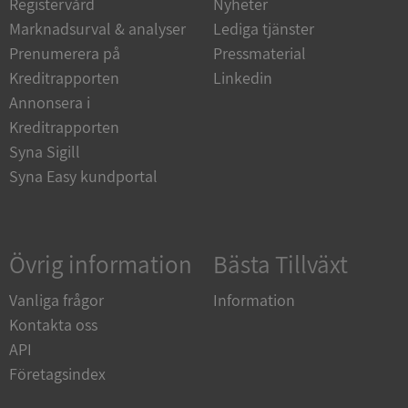
Registervård
Nyheter
Marknadsurval & analyser
Lediga tjänster
Prenumerera på
Pressmaterial
Kreditrapporten
Linkedin
Annonsera i
Kreditrapporten
Syna Sigill
Google
Privacy Policy
Syna Easy kundportal
VISITOR_PRIVACY_METADATA
5 månader
YouTube
4 veckor
.youtube.com
Övrig information
Bästa Tillväxt
Vanliga frågor
Information
Kontakta oss
API
Företagsindex
ASP.NET_SessionId
Session
Microsoft
Corporation
de.syna.se