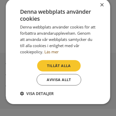
×
Denna webbplats använder
cookies
Denna webbplats använder cookies för att
förbättra användarupplevelsen. Genom
att använda vår webbplats samtycker du
till alla cookies i enlighet med vår
cookiepolicy.
Läs mer
Inga kopior till omfrågad
TILLÅT ALLA
Säker betalning med stripe
AVVISA ALLT
Direkt digital leverans
VISA DETALJER
Syna - Kreditupplysningar sedan 1947
Strikt
Prestanda
Inriktning
nödvändigt