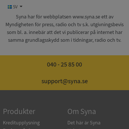
SV
Funktioner
Oklassificerade
Syna har för webbplatsen www.syna.se ett av
Myndigheten för press, radio och tv s.k. utgivningsbevis
som bl. a. innebär att det vi publicerar på internet har
samma grundlagsskydd som i tidningar, radio och tv.
Strikt nödvändigt
Prestanda
Inriktning
040 - 25 85 00
Funktioner
Oklassificerade
Strikt nödvändiga kakor tillåter
kärnwebbplatsfunktioner som användarinloggning
support@syna.se
och kontohantering. Webbplatsen kan inte
användas ordentligt utan strikt nödvändiga cookies.
Leverantör
/
Namn
Utgån
Domän
Produkter
Om Syna
__RequestVerificationToken
Session
Microsoft
Corporation
Kreditupplysning
Det här är Syna
de.syna.se