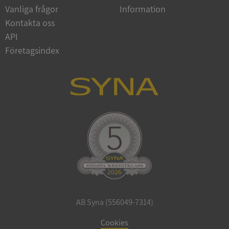
Vanliga frågor
Information
Google
Privacy Policy
Kontakta oss
VISITOR_PRIVACY_METADATA
5 månader
YouTube
4 veckor
.youtube.com
API
Företagsindex
ASP.NET_SessionId
Session
Microsoft
Corporation
de.syna.se
AB Syna (556049-7314)
ARRAffinity
Session
Microsoft
Corporation
Cookies
.syna.se