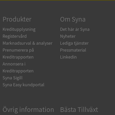
Strikt nödvändigt
Prestanda
Inriktning
Funktioner
Oklassificerade
Produkter
Om Syna
Strikt nödvändiga kakor tillåter
Kreditupplysning
Det här är Syna
kärnwebbplatsfunktioner som användarinloggning
och kontohantering. Webbplatsen kan inte
Registervård
Nyheter
användas ordentligt utan strikt nödvändiga cookies.
Marknadsurval & analyser
Lediga tjänster
Leverantör
/
Namn
Utgån
Prenumerera på
Pressmaterial
Domän
Kreditrapporten
Linkedin
__RequestVerificationToken
Session
Microsoft
Annonsera i
Corporation
de.syna.se
Kreditrapporten
Syna Sigill
Syna Easy kundportal
Övrig information
Bästa Tillväxt