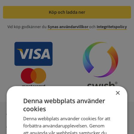
Köp och ladda ner
Vid köp godkänner du
Synas användarvillkor
och
Integritetspolicy
×
Denna webbplats använder
cookies
Inga kopior till omfrågad
Denna webbplats använder cookies för att
förbättra användarupplevelsen. Genom
Säker betalning med stripe
att använda vår webbplats samtycker du