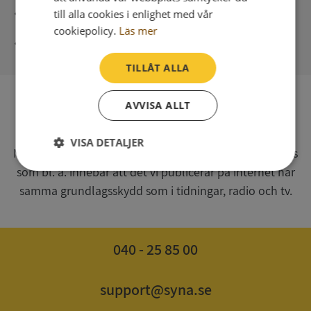
Direkt digital leverans
till alla cookies i enlighet med vår
cookiepolicy.
Läs mer
Syna - Kreditupplysningar sedan 1947
TILLÅT ALLA
AVVISA ALLT
SV
Syna har för webbplatsen www.syna.se ett av
VISA DETALJER
Myndigheten för press, radio och tv s.k. utgivningsbevis
som bl. a. innebär att det vi publicerar på internet har
Strikt
Prestanda
Inriktning
nödvändigt
samma grundlagsskydd som i tidningar, radio och tv.
Funktioner
Oklassificerade
040 - 25 85 00
support@syna.se