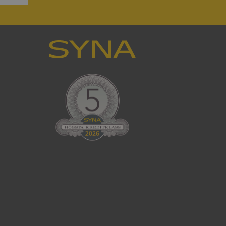
ck och utför
en använder
 som
han besökte
tser som körs på
Den används för
ställa att
as till samma server
om ställs av
P.NET MVC-teknik.
hörig publicering
 som förfalskning
ller ingen
rstörs när
cript.com-tjänsten
för besökarens
ie-Script.com
ödvändig cookie
att tillhandahålla
ck och utför
en använder
 som