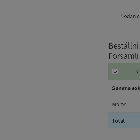
Nedan se
Beställn
Församl
K
Summa ex
Moms
Total