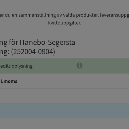
r du en sammanställning av valda produkter, leveransuppg
kvittouppgifter.
ing för Hanebo-Segersta
ing
: (252004-0904)
reditupplysning
kl.moms