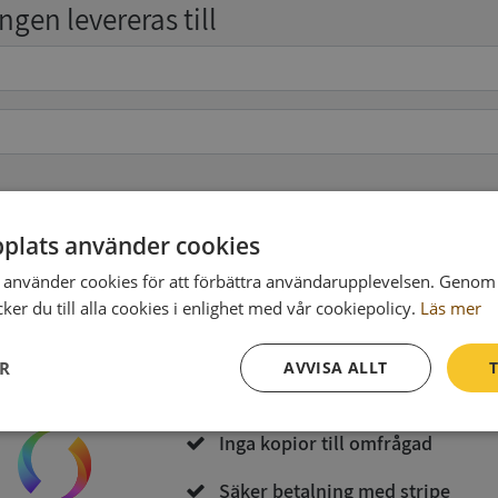
gen levereras till
pgifter
(valfritt)
plats använder cookies
använder cookies för att förbättra användarupplevelsen. Genom 
er du till alla cookies i enlighet med vår cookiepolicy.
Läs mer
Köp och ladda ner
ER
AVVISA ALLT
T
Vid köp godkänner du
Synas användarvillkor
och
Integritetspolicy
Prestanda
Inriktning
Funktioner
Inga kopior till omfrågad
Säker betalning med stripe