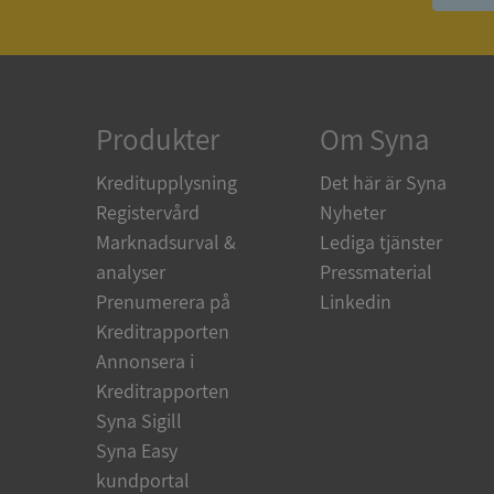
ASP.NET_SessionId
ARRAffinity
Produkter
Om Syna
Kreditupplysning
Det här är Syna
__RequestVerificat
Registervård
Nyheter
Marknadsurval &
Lediga tjänster
analyser
Pressmaterial
Prenumerera på
Linkedin
CookieScriptConse
Kreditrapporten
Annonsera i
Kreditrapporten
_GRECAPTCHA
Syna Sigill
Syna Easy
ASP.NET_SessionId
kundportal