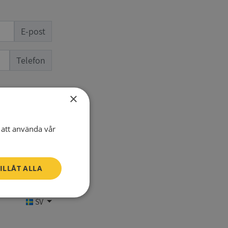
E-post
Telefon
×
att använda vår
ILLÅT ALLA
Oklassificerade
SV