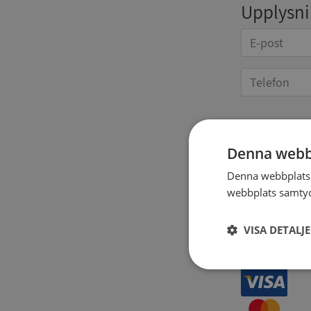
Upplysnin
Kvittoup
Denna webb
Denna webbplats 
webbplats samtyck
VISA DETALJ
Strikt
nödvändigt