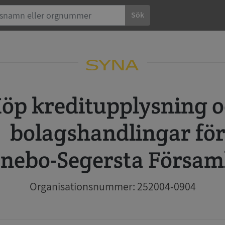
Sök
 och
bolagshandlingar fö
nebo-Segersta Försam
Organisationsnummer: 252004-0904