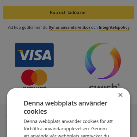
Köp och ladda ner
Vid köp godkänner du
Synas användarvillkor
och
Integritetspolicy
×
Denna webbplats använder
cookies
Inga kopior till omfrågad
Denna webbplats använder cookies för att
förbättra användarupplevelsen. Genom
Säker betalning med stripe
att använda vår webbplats samtycker du