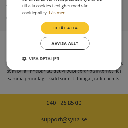
Direkt digital leverans
till alla cookies i enlighet med vår
cookiepolicy.
Läs mer
Syna - Kreditupplysningar sedan 1947
TILLÅT ALLA
AVVISA ALLT
SV
Syna har för webbplatsen www.syna.se ett av
VISA DETALJER
Myndigheten för press, radio och tv s.k. utgivningsbevis
som bl. a. innebär att det vi publicerar på internet har
Strikt
Prestanda
Inriktning
nödvändigt
samma grundlagsskydd som i tidningar, radio och tv.
Funktioner
Oklassificerade
040 - 25 85 00
support@syna.se