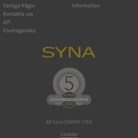
Vanliga frågor
Information
Google
Privacy Policy
Kontakta oss
VISITOR_PRIVACY_METADATA
5 månader
YouTube
4 veckor
.youtube.com
API
Företagsindex
ASP.NET_SessionId
Session
Microsoft
Corporation
de.syna.se
AB Syna (556049-7314)
ARRAffinity
Session
Microsoft
Corporation
Cookies
.syna.se