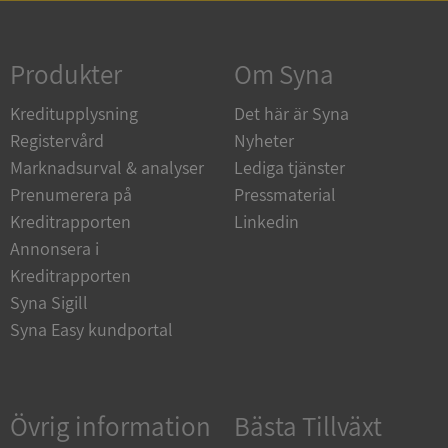
Strikt nödvändigt
Prestanda
Inriktning
Funktioner
Oklassificerade
Produkter
Om Syna
Strikt nödvändiga kakor tillåter
Kreditupplysning
Det här är Syna
kärnwebbplatsfunktioner som användarinloggning
och kontohantering. Webbplatsen kan inte
Registervård
Nyheter
användas ordentligt utan strikt nödvändiga cookies.
Marknadsurval & analyser
Lediga tjänster
Leverantör
/
Namn
Utgån
Prenumerera på
Pressmaterial
Domän
Kreditrapporten
Linkedin
__RequestVerificationToken
Session
Microsoft
Annonsera i
Corporation
de.syna.se
Kreditrapporten
Syna Sigill
Syna Easy kundportal
Övrig information
Bästa Tillväxt