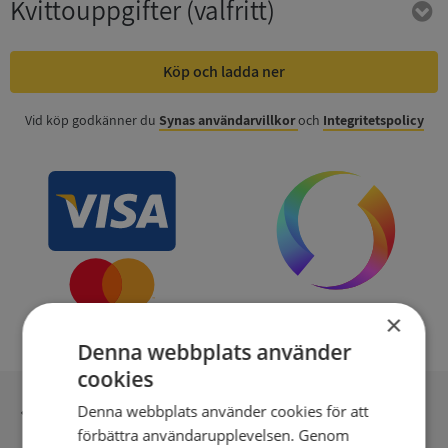
Kvittouppgifter
(valfritt)
Köp och ladda ner
Vid köp godkänner du
Synas användarvillkor
och
Integritetspolicy
×
Denna webbplats använder
cookies
Inga kopior till omfrågad
Denna webbplats använder cookies för att
förbättra användarupplevelsen. Genom