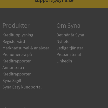
support@syna.se
Strikt nödvändigt
Prestanda
Inriktning
Funktioner
Oklassificerade
Produkter
Om Syna
Strikt nödvändiga kakor tillåter
kärnwebbplatsfunktioner som användarinloggning
Kreditupplysning
Det här är Syna
och kontohantering. Webbplatsen kan inte
användas ordentligt utan strikt nödvändiga cookies.
Registervård
Nyheter
Leverantör
/
Marknadsurval & analyser
Lediga tjänster
Namn
Utgån
Domän
Prenumerera på
Pressmaterial
Kreditrapporten
Linkedin
__RequestVerificationToken
Session
Microsoft
Corporation
Annonsera i
de.syna.se
Kreditrapporten
Syna Sigill
Syna Easy kundportal