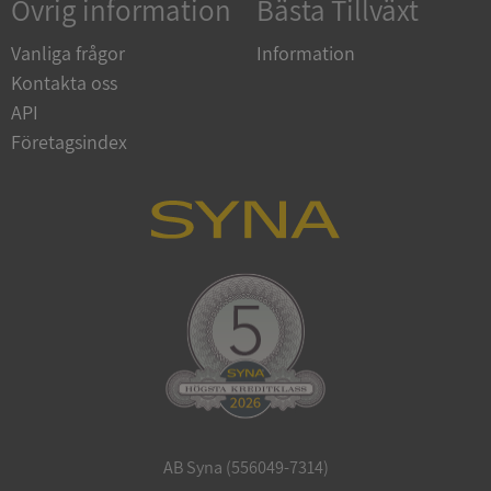
Övrig information
Bästa Tillväxt
Google
Vanliga frågor
Information
Privacy Policy
VISITOR_PRIVACY_METADATA
5 månader
YouTube
Kontakta oss
4 veckor
.youtube.com
API
Företagsindex
ASP.NET_SessionId
Session
Microsoft
Corporation
de.syna.se
AB Syna (556049-7314)
ARRAffinity
Session
Microsoft
Corporation