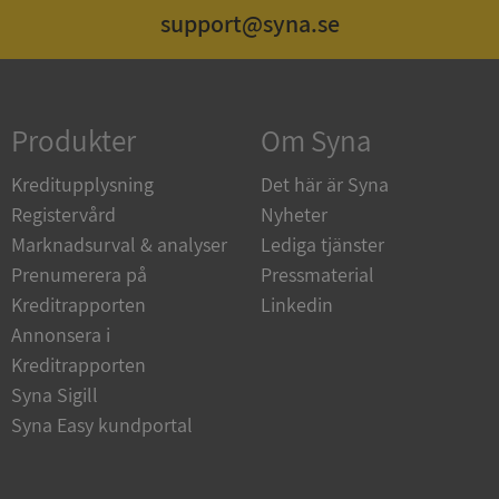
support@syna.se
Strikt nödvändigt
Prestanda
Inriktning
Funktioner
Oklassificerade
Produkter
Om Syna
Strikt nödvändiga kakor tillåter
kärnwebbplatsfunktioner som användarinloggning
och kontohantering. Webbplatsen kan inte
Kreditupplysning
Det här är Syna
användas ordentligt utan strikt nödvändiga cookies.
Registervård
Nyheter
Leverantör
/
Namn
Utgån
Marknadsurval & analyser
Lediga tjänster
Domän
Prenumerera på
Pressmaterial
__RequestVerificationToken
Session
Microsoft
Kreditrapporten
Linkedin
Corporation
de.syna.se
Annonsera i
Kreditrapporten
Syna Sigill
Syna Easy kundportal