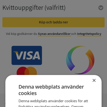
Kvittouppgifter
(valfritt)
Köp och ladda ner
Vid köp godkänner du
Synas användarvillkor
och
Integritetspolicy
×
Denna webbplats använder
cookies
Denna webbplats använder cookies för att
Inga kopior till omfrågad
förbättra användarupplevelsen. Genom