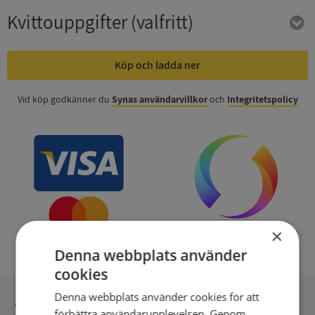
Kvittouppgifter
(valfritt)
Köp och ladda ner
Vid köp godkänner du
Synas användarvillkor
och
Integritetspolicy
×
Denna webbplats använder
cookies
Denna webbplats använder cookies för att
Inga kopior till omfrågad
förbättra användarupplevelsen. Genom