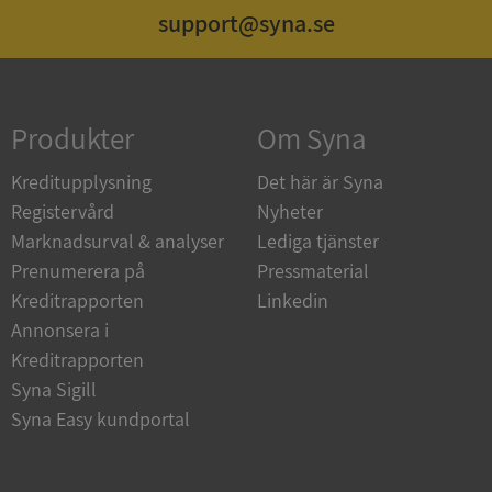
support@syna.se
Strikt nödvändigt
Prestanda
Inriktning
Funktioner
Oklassificerade
Produkter
Om Syna
Strikt nödvändiga kakor tillåter
kärnwebbplatsfunktioner som användarinloggning
och kontohantering. Webbplatsen kan inte
Kreditupplysning
Det här är Syna
användas ordentligt utan strikt nödvändiga cookies.
Registervård
Nyheter
Leverantör
/
Namn
Utgån
Marknadsurval & analyser
Lediga tjänster
Domän
Prenumerera på
Pressmaterial
__RequestVerificationToken
Session
Microsoft
Kreditrapporten
Linkedin
Corporation
de.syna.se
Annonsera i
Kreditrapporten
Syna Sigill
Syna Easy kundportal