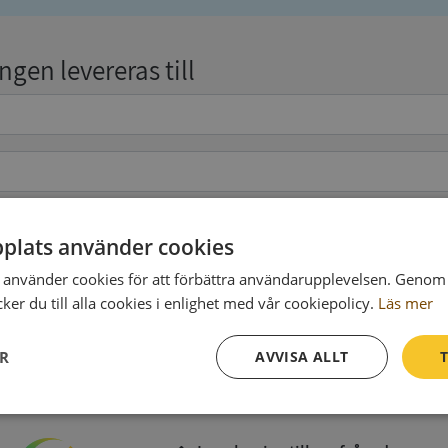
gen levereras till
plats använder cookies
pgifter
(valfritt)
använder cookies för att förbättra användarupplevelsen. Genom 
er du till alla cookies i enlighet med vår cookiepolicy.
Läs mer
Köp och ladda ner
ER
AVVISA ALLT
T
Vid köp godkänner du
Synas användarvillkor
och
Integritetspolicy
Prestanda
Inriktning
Funktioner