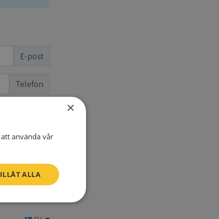
E-post
Telefon
×
att använda vår
ILLÅT ALLA
Oklassificerade