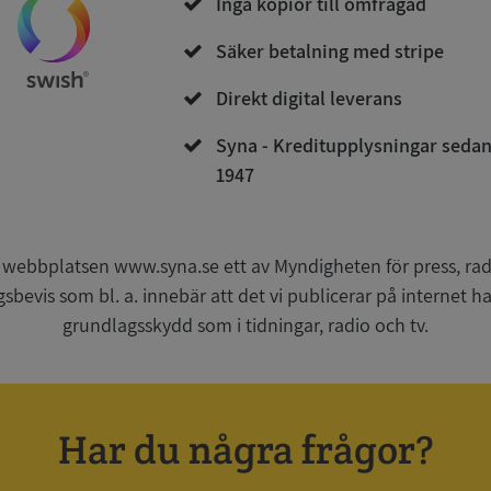
Inga kopior till omfrågad
Säker betalning med stripe
Direkt digital leverans
Strikt nödvändigt
Prestanda
Inriktning
Funktioner
Oklassificerade
Syna - Kreditupplysningar seda
1947
kor tillåter kärnwebbplatsfunktioner som användarinloggning och kontohantering. We
utan strikt nödvändiga cookies.
Leverantör
/
Utgång
Beskrivning
Domän
 webbplatsen www.syna.se ett av Myndigheten för press, radi
gsbevis som bl. a. innebär att det vi publicerar på internet 
ionToken
Session
Det här är en förfalskningscookie s
Microsoft
webbapplikationer byggda med AS
Corporation
grundlagsskydd som i tidningar, radio och tv.
Den är utformad för att stoppa obe
de.syna.se
av innehåll till en webbplats, känd
över flera webbplatser. Den innehå
information om användaren och fö
webbläsaren stängs.
METADATA
5 månader
Denna cookie används för att lagr
YouTube
Har du några frågor?
4 veckor
samtycke och sekretessval för dera
.youtube.com
Google Privacy Policy
webbplatsen. Den registrerar uppg
samtycke om olika sekretesspolicyer
vilket säkerställer att deras prefere