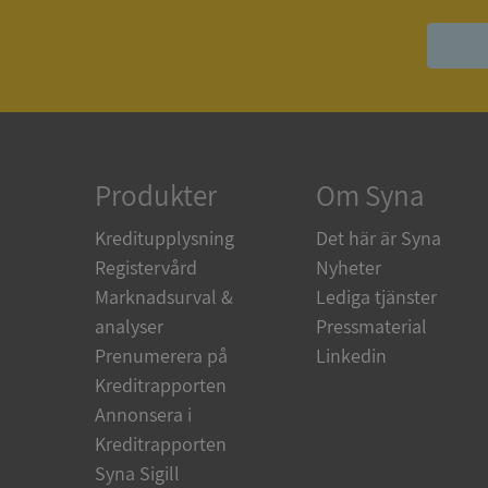
ASP.NET_SessionId
ARRAffinity
Produkter
Om Syna
__RequestVerificat
Kreditupplysning
Det här är Syna
Registervård
Nyheter
Marknadsurval &
Lediga tjänster
analyser
Pressmaterial
CookieScriptConse
Prenumerera på
Linkedin
Kreditrapporten
Annonsera i
_GRECAPTCHA
Kreditrapporten
Syna Sigill
ASP.NET_SessionId