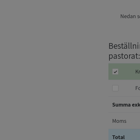
Nedan se
Beställn
pastorat
K
F
Summa ex
Moms
Total