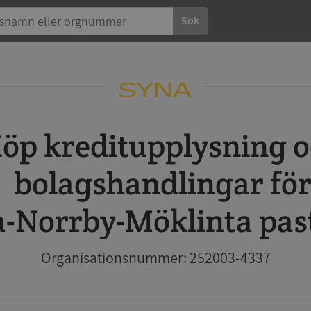
Sök
 och
bolagshandlingar fö
a-Norrby-Möklinta pas
Organisationsnummer: 252003-4337