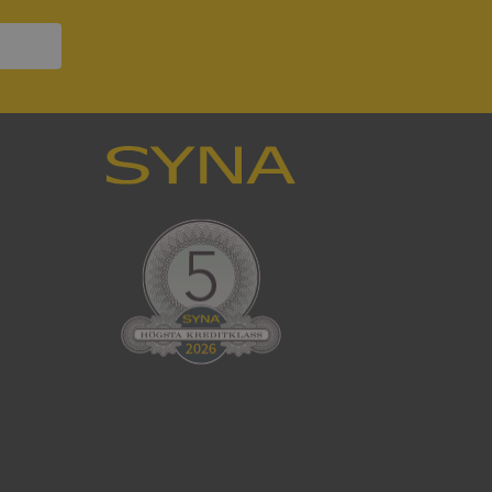
ck och utför
en använder
 som
han besökte
tser som körs på
Den används för
ställa att
as till samma server
om ställs av
P.NET MVC-teknik.
hörig publicering
 som förfalskning
ller ingen
rstörs när
cript.com-tjänsten
för besökarens
ie-Script.com
ödvändig cookie
att tillhandahålla
ck och utför