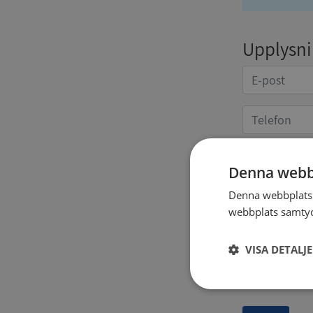
Upplysnin
Denna webb
Kvittoup
Denna webbplats 
webbplats samtyck
VISA DETALJ
Strikt
nödvändigt