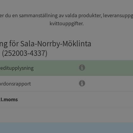
r du en sammanställning av valda produkter, leveransuppg
kvittouppgifter.
ing för Sala-Norrby-Möklinta
: (252003-4337)
reditupplysning
ordonsrapport
kl.moms