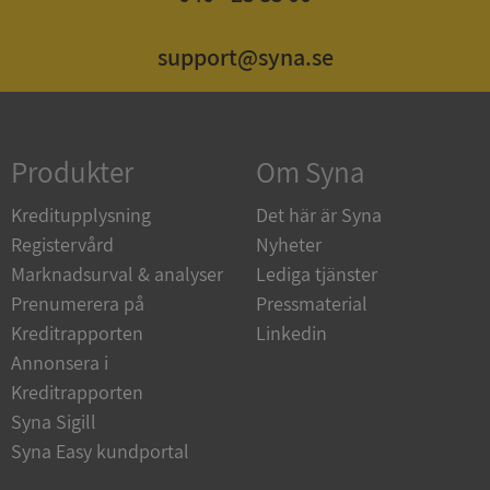
support@syna.se
Strikt nödvändigt
Prestanda
Inriktning
Funktioner
Oklassificerade
Strikt nödvändiga kakor tillåter
Produkter
Om Syna
kärnwebbplatsfunktioner som användarinloggning
och kontohantering. Webbplatsen kan inte
användas ordentligt utan strikt nödvändiga cookies.
Kreditupplysning
Det här är Syna
Leverantör
/
Registervård
Nyheter
Namn
Utgån
Domän
Marknadsurval & analyser
Lediga tjänster
Prenumerera på
Pressmaterial
__RequestVerificationToken
Session
Microsoft
Corporation
Kreditrapporten
Linkedin
de.syna.se
Annonsera i
Kreditrapporten
Syna Sigill
Syna Easy kundportal