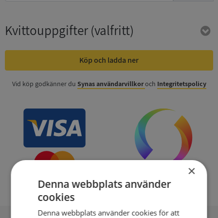
Kvittouppgifter
(valfritt)
Köp och ladda ner
Vid köp godkänner du
Synas användarvillkor
och
Integritetspolicy
×
Denna webbplats använder
cookies
Denna webbplats använder cookies för att