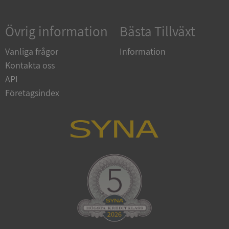
Övrig information
Bästa Tillväxt
Google
Privacy Policy
VISITOR_PRIVACY_METADATA
5 månader
YouTube
Vanliga frågor
Information
4 veckor
.youtube.com
Kontakta oss
API
Företagsindex
ASP.NET_SessionId
Session
Microsoft
Corporation
de.syna.se