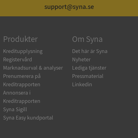
support@syna.se
Strikt nödvändigt
Prestanda
Inriktning
Funktioner
Oklassificerade
Produkter
Om Syna
Strikt nödvändiga kakor tillåter
kärnwebbplatsfunktioner som användarinloggning
och kontohantering. Webbplatsen kan inte
Kreditupplysning
Det här är Syna
användas ordentligt utan strikt nödvändiga cookies.
Registervård
Nyheter
Leverantör
/
Namn
Utgån
Marknadsurval & analyser
Lediga tjänster
Domän
Prenumerera på
Pressmaterial
__RequestVerificationToken
Session
Microsoft
Kreditrapporten
Linkedin
Corporation
de.syna.se
Annonsera i
Kreditrapporten
Syna Sigill
Syna Easy kundportal