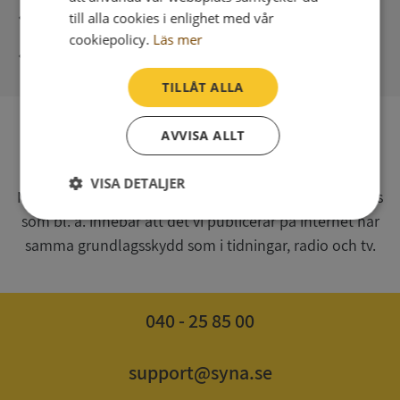
Direkt digital leverans
till alla cookies i enlighet med vår
cookiepolicy.
Läs mer
Syna - Kreditupplysningar sedan 1947
TILLÅT ALLA
AVVISA ALLT
SV
Syna har för webbplatsen www.syna.se ett av
VISA DETALJER
Myndigheten för press, radio och tv s.k. utgivningsbevis
som bl. a. innebär att det vi publicerar på internet har
Strikt
Prestanda
Inriktning
nödvändigt
samma grundlagsskydd som i tidningar, radio och tv.
Funktioner
Oklassificerade
040 - 25 85 00
support@syna.se