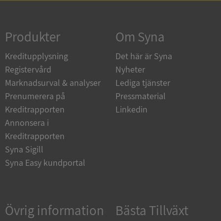
Strikt nödvändigt
Prestanda
Inriktning
Funktioner
Oklassificerade
Produkter
Om Syna
Strikt nödvändiga kakor tillåter
Kreditupplysning
Det här är Syna
kärnwebbplatsfunktioner som användarinloggning
och kontohantering. Webbplatsen kan inte
Registervård
Nyheter
användas ordentligt utan strikt nödvändiga cookies.
Marknadsurval & analyser
Lediga tjänster
Leverantör
/
Namn
Utgån
Prenumerera på
Pressmaterial
Domän
Kreditrapporten
Linkedin
__RequestVerificationToken
Session
Microsoft
Annonsera i
Corporation
de.syna.se
Kreditrapporten
Syna Sigill
Syna Easy kundportal
Övrig information
Bästa Tillväxt