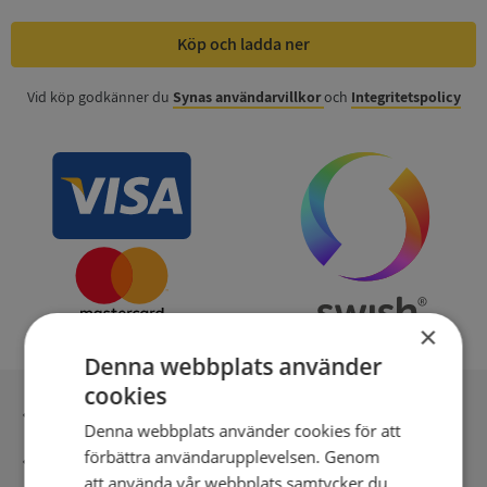
Köp och ladda ner
Vid köp godkänner du
Synas användarvillkor
och
Integritetspolicy
×
Denna webbplats använder
cookies
Inga kopior till omfrågad
Denna webbplats använder cookies för att
förbättra användarupplevelsen. Genom
Säker betalning med stripe
att använda vår webbplats samtycker du