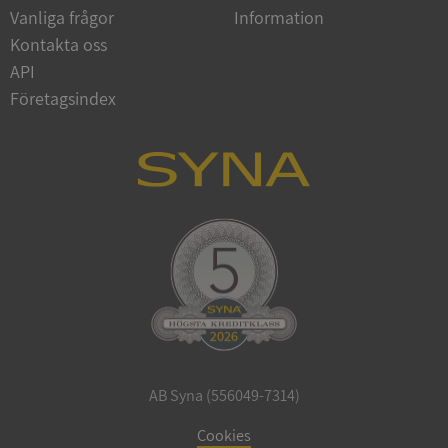
Vanliga frågor
Information
Google
Privacy Policy
Kontakta oss
VISITOR_PRIVACY_METADATA
5 månader
YouTube
4 veckor
.youtube.com
API
Företagsindex
ASP.NET_SessionId
Session
Microsoft
Corporation
de.syna.se
AB Syna (556049-7314)
ARRAffinity
Session
Microsoft
Corporation
Cookies
.syna.se