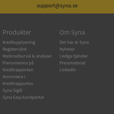
support@syna.se
Strikt nödvändigt
Prestanda
Inriktning
Funktioner
Oklassificerade
Produkter
Om Syna
Strikt nödvändiga kakor tillåter
kärnwebbplatsfunktioner som användarinloggning
och kontohantering. Webbplatsen kan inte
Kreditupplysning
Det här är Syna
användas ordentligt utan strikt nödvändiga cookies.
Registervård
Nyheter
Leverantör
/
Namn
Utgån
Marknadsurval & analyser
Lediga tjänster
Domän
Prenumerera på
Pressmaterial
__RequestVerificationToken
Session
Microsoft
Kreditrapporten
Linkedin
Corporation
de.syna.se
Annonsera i
Kreditrapporten
Syna Sigill
Syna Easy kundportal