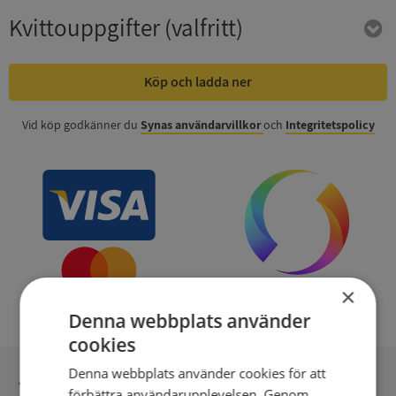
Kvittouppgifter
(valfritt)
Köp och ladda ner
Vid köp godkänner du
Synas användarvillkor
och
Integritetspolicy
×
Denna webbplats använder
cookies
Denna webbplats använder cookies för att
Inga kopior till omfrågad
förbättra användarupplevelsen. Genom