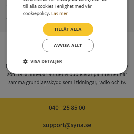
Direkt digital leverans
till alla cookies i enlighet med vår
cookiepolicy.
Läs mer
Syna - Kreditupplysningar sedan 1947
TILLÅT ALLA
AVVISA ALLT
SV
Syna har för webbplatsen www.syna.se ett av
VISA DETALJER
Myndigheten för press, radio och tv s.k. utgivningsbevis
som bl. a. innebär att det vi publicerar på internet har
Strikt
Prestanda
Inriktning
nödvändigt
samma grundlagsskydd som i tidningar, radio och tv.
Funktioner
Oklassificerade
040 - 25 85 00
support@syna.se