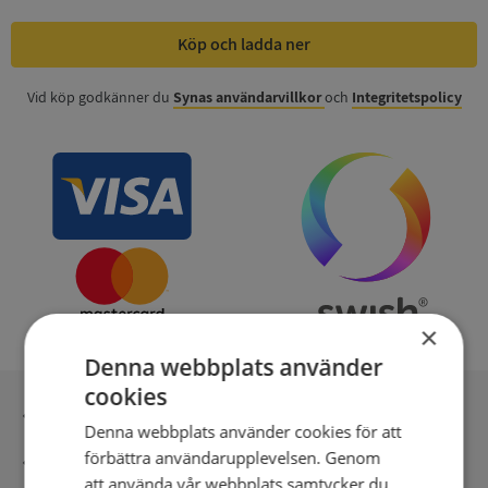
Köp och ladda ner
Vid köp godkänner du
Synas användarvillkor
och
Integritetspolicy
×
Denna webbplats använder
cookies
Inga kopior till omfrågad
Denna webbplats använder cookies för att
förbättra användarupplevelsen. Genom
Säker betalning med stripe
att använda vår webbplats samtycker du