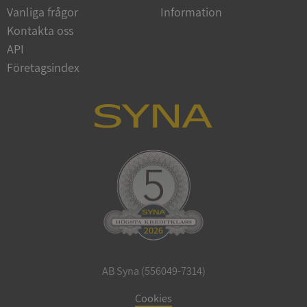
Vanliga frågor
Information
Google
Privacy Policy
Kontakta oss
VISITOR_PRIVACY_METADATA
5 månader
YouTube
4 veckor
.youtube.com
API
Företagsindex
ASP.NET_SessionId
Session
Microsoft
Corporation
de.syna.se
AB Syna (556049-7314)
ARRAffinity
Session
Microsoft
Corporation
Cookies
.syna.se