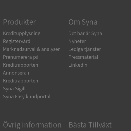
Strikt nödvändigt
Prestanda
Inriktning
Funktioner
Oklassificerade
Produkter
Om Syna
Strikt nödvändiga kakor tillåter
Kreditupplysning
Det här är Syna
kärnwebbplatsfunktioner som användarinloggning
och kontohantering. Webbplatsen kan inte
Registervård
Nyheter
användas ordentligt utan strikt nödvändiga cookies.
Marknadsurval & analyser
Lediga tjänster
Leverantör
/
Namn
Utgån
Prenumerera på
Pressmaterial
Domän
Kreditrapporten
Linkedin
__RequestVerificationToken
Session
Microsoft
Annonsera i
Corporation
de.syna.se
Kreditrapporten
Syna Sigill
Syna Easy kundportal
Övrig information
Bästa Tillväxt