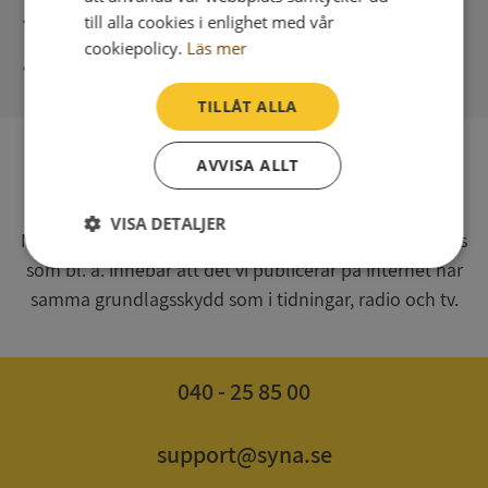
Direkt digital leverans
till alla cookies i enlighet med vår
cookiepolicy.
Läs mer
Syna - Kreditupplysningar sedan 1947
TILLÅT ALLA
AVVISA ALLT
SV
Syna har för webbplatsen www.syna.se ett av
VISA DETALJER
Myndigheten för press, radio och tv s.k. utgivningsbevis
som bl. a. innebär att det vi publicerar på internet har
Strikt
Prestanda
Inriktning
nödvändigt
samma grundlagsskydd som i tidningar, radio och tv.
Funktioner
Oklassificerade
040 - 25 85 00
support@syna.se