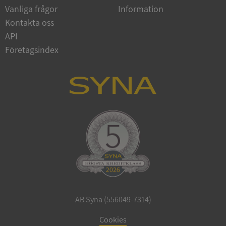
Vanliga frågor
Information
Google
Privacy Policy
Kontakta oss
VISITOR_PRIVACY_METADATA
5 månader
YouTube
4 veckor
.youtube.com
API
Företagsindex
ASP.NET_SessionId
Session
Microsoft
Corporation
de.syna.se
AB Syna (556049-7314)
ARRAffinity
Session
Microsoft
Corporation
Cookies
.syna.se