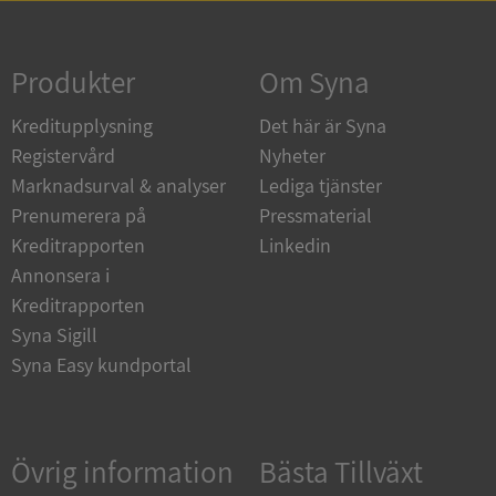
Strikt nödvändigt
Prestanda
Inriktning
Funktioner
Oklassificerade
Produkter
Om Syna
Strikt nödvändiga kakor tillåter
Kreditupplysning
Det här är Syna
kärnwebbplatsfunktioner som användarinloggning
och kontohantering. Webbplatsen kan inte
Registervård
Nyheter
användas ordentligt utan strikt nödvändiga cookies.
Marknadsurval & analyser
Lediga tjänster
Leverantör
/
Namn
Utgån
Prenumerera på
Pressmaterial
Domän
Kreditrapporten
Linkedin
__RequestVerificationToken
Session
Microsoft
Annonsera i
Corporation
de.syna.se
Kreditrapporten
Syna Sigill
Syna Easy kundportal
Övrig information
Bästa Tillväxt