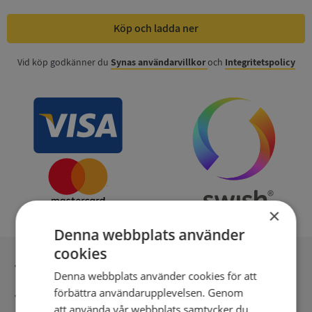
Köp och ladda ner
Vid köp godkänner du
Synas användarvillkor
och
Integritetspolicy
×
Denna webbplats använder
cookies
Inga kopior till omfrågad
Denna webbplats använder cookies för att
förbättra användarupplevelsen. Genom
Säker betalning med stripe
att använda vår webbplats samtycker du