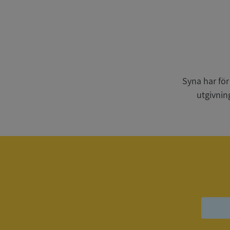
Strikt nödvändiga ka
användas ordentligt 
Syna har för
Namn
utgivnin
__RequestVerificat
VISITOR_PRIVACY_
ASP.NET_SessionId