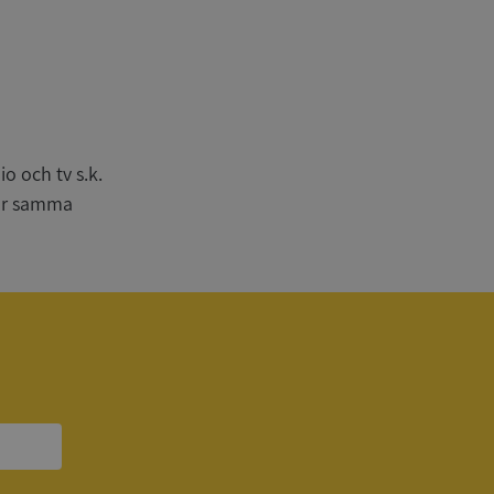
n
bbplatsen kan inte
o och tv s.k.
har samma
om ställs av
P.NET MVC-teknik.
hörig publicering
 som förfalskning
ller ingen
rstörs när
a användarens
s interaktion med
ifter om besökarens
 och inställningar,
nser hedras i
ck och utför