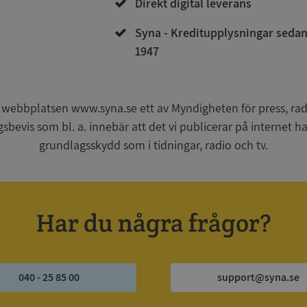
Direkt digital leverans
Syna - Kreditupplysningar seda
1947
Strikt nödvändigt
Prestanda
Inriktning
Funktioner
Oklassificerade
kor tillåter kärnwebbplatsfunktioner som användarinloggning och kontohantering. We
utan strikt nödvändiga cookies.
 webbplatsen www.syna.se ett av Myndigheten för press, radi
Leverantör
/
Utgång
Beskrivning
gsbevis som bl. a. innebär att det vi publicerar på internet 
Domän
grundlagsskydd som i tidningar, radio och tv.
ionToken
Session
Det här är en förfalskningscookie s
Microsoft
webbapplikationer byggda med AS
Corporation
Den är utformad för att stoppa obe
de.syna.se
av innehåll till en webbplats, känd
över flera webbplatser. Den innehå
information om användaren och fö
Har du några frågor?
webbläsaren stängs.
METADATA
5 månader
Denna cookie används för att lagr
YouTube
4 veckor
samtycke och sekretessval för dera
.youtube.com
Google Privacy Policy
webbplatsen. Den registrerar uppg
samtycke om olika sekretesspolicyer
vilket säkerställer att deras prefere
040 - 25 85 00
support@syna.se
framtida sessioner.
Session
Denna cookie ställs in av Doublecli
Microsoft