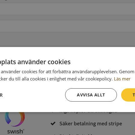
pgifter
(valfritt)
plats använder cookies
använder cookies för att förbättra användarupplevelsen. Genom 
Köp och ladda ner
er du till alla cookies i enlighet med vår cookiepolicy.
Läs mer
Vid köp godkänner du
Synas användarvillkor
och
Integritetspolicy
ER
AVVISA ALLT
T
Inga kopior till omfrågad
Prestanda
Inriktning
Funktioner
Säker betalning med stripe