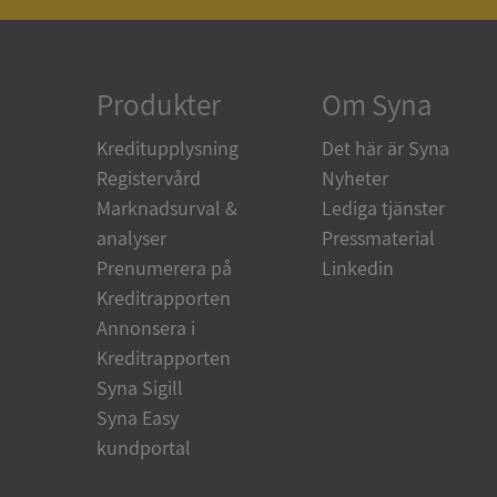
ARRAffinity
Produkter
Om Syna
Kreditupplysning
Det här är Syna
Registervård
Nyheter
__RequestVerificat
Marknadsurval &
Lediga tjänster
analyser
Pressmaterial
Prenumerera på
Linkedin
Kreditrapporten
CookieScriptConse
Annonsera i
Kreditrapporten
_GRECAPTCHA
Syna Sigill
Syna Easy
kundportal
ASP.NET_SessionId