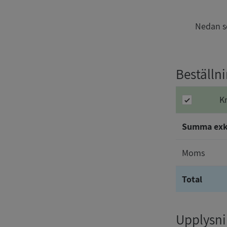
Nedan se
Beställn
K
Summa ex
Moms
Total
Upplysnin