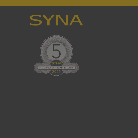
en använder
 som
han besökte
tser som körs på
Den används för
ställa att
as till samma server
om ställs av
P.NET MVC-teknik.
hörig publicering
 som förfalskning
ller ingen
rstörs när
cript.com-tjänsten
för besökarens
ie-Script.com
ödvändig cookie
att tillhandahålla
ck och utför
en använder
 som
han besökte