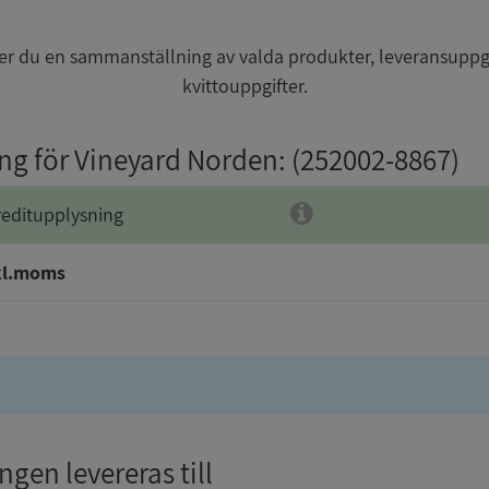
r du en sammanställning av valda produkter, leveransuppg
kvittouppgifter.
ing för Vineyard Norden
: (252002-8867)
reditupplysning
kl.moms
gen levereras till