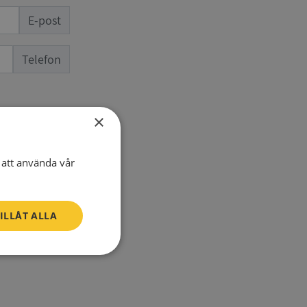
E-post
Telefon
×
att använda vår
ILLÅT ALLA
SV
Oklassificerade