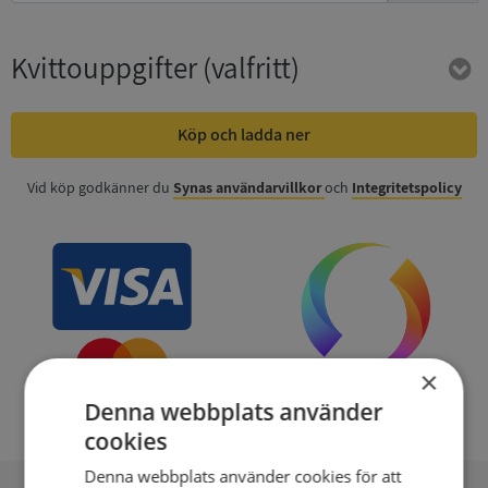
Kvittouppgifter
(valfritt)
Köp och ladda ner
Vid köp godkänner du
Synas användarvillkor
och
Integritetspolicy
×
Denna webbplats använder
cookies
Denna webbplats använder cookies för att