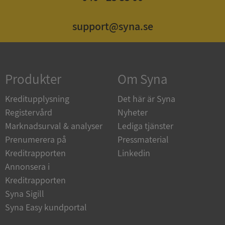
support@syna.se
Strikt nödvändigt
Prestanda
Inriktning
Funktioner
Oklassificerade
Strikt nödvändiga kakor tillåter
Produkter
Om Syna
kärnwebbplatsfunktioner som användarinloggning
och kontohantering. Webbplatsen kan inte
användas ordentligt utan strikt nödvändiga cookies.
Kreditupplysning
Det här är Syna
Leverantör
/
Registervård
Nyheter
Namn
Utgån
Domän
Marknadsurval & analyser
Lediga tjänster
Prenumerera på
Pressmaterial
__RequestVerificationToken
Session
Microsoft
Corporation
Kreditrapporten
Linkedin
de.syna.se
Annonsera i
Kreditrapporten
Syna Sigill
Syna Easy kundportal