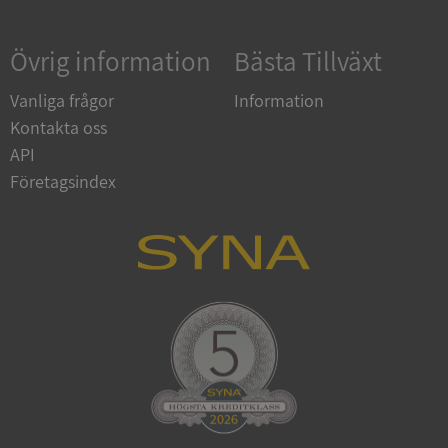
Övrig information
Bästa Tillväxt
Google
Privacy Policy
VISITOR_PRIVACY_METADATA
5 månader
YouTube
Vanliga frågor
Information
4 veckor
.youtube.com
Kontakta oss
API
Företagsindex
ASP.NET_SessionId
Session
Microsoft
Corporation
de.syna.se