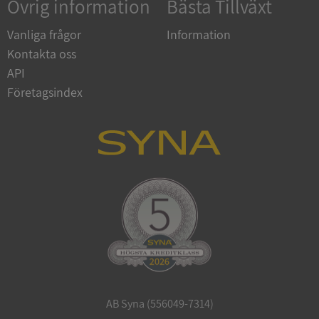
Övrig information
Bästa Tillväxt
Vanliga frågor
Information
Kontakta oss
API
Företagsindex
Google Privacy
Policy
VISITOR_PRIVACY_METADATA
5 månade
YouTube
4 veckor
.youtube.com
ASP.NET_SessionId
Session
Microsoft
Corporation
de.syna.se
AB Syna (556049-7314)