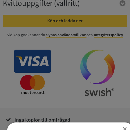
Kvittouppgifter
(valfritt)
Köp och ladda ner
Vid köp godkänner du
Synas användarvillkor
och
Integritetspolicy
Inga kopior till omfrågad
×