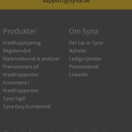
support@syna.se
Funktioner
Oklassificerade
Produkter
Om Syna
Kreditupplysning
Det här är Syna
Registervård
Nyheter
Strikt nödvändigt
Prestanda
Inriktning
Marknadsurval & analyser
Lediga tjänster
Funktioner
Oklassificerade
Prenumerera på
Pressmaterial
Strikt nödvändiga kakor tillåter kärnwebbplatsfunktioner
Kreditrapporten
Linkedin
som användarinloggning och kontohantering.
Webbplatsen kan inte användas ordentligt utan strikt
Annonsera i
nödvändiga cookies.
Kreditrapporten
Leverantör
/
Namn
Utgån
Syna Sigill
Domän
Syna Easy kundportal
__RequestVerificationToken
Session
Microsoft
Corporation
de.syna.se