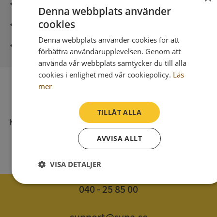
Säker betalning med stripe
Denna webbplats använder
cookies
Direkt digital leverans
Denna webbplats använder cookies för att
Syna - Kreditupplysningar sedan 1947
förbättra användarupplevelsen. Genom att
använda vår webbplats samtycker du till alla
cookies i enlighet med vår cookiepolicy.
Läs
mer
SV
Syna har för webbplatsen www.syna.se ett av
TILLÅT ALLA
Myndigheten för press, radio och tv s.k. utgivningsbevis
som bl. a. innebär att det vi publicerar på internet har
AVVISA ALLT
samma grundlagsskydd som i tidningar, radio och tv.
VISA DETALJER
Strikt
Prestanda
Inriktning
040 - 25 85 00
nödvändigt