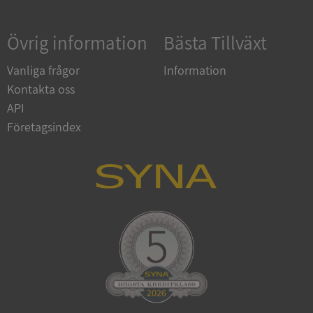
Övrig information
Bästa Tillväxt
Google
Privacy Policy
VISITOR_PRIVACY_METADATA
5 månader
YouTube
Vanliga frågor
Information
4 veckor
.youtube.com
Kontakta oss
API
Företagsindex
ASP.NET_SessionId
Session
Microsoft
Corporation
de.syna.se