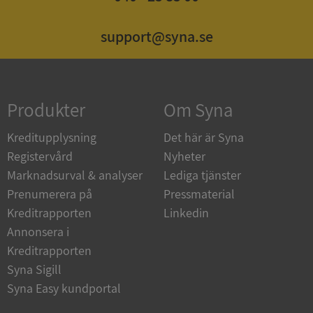
support@syna.se
Strikt nödvändigt
Prestanda
Inriktning
Funktioner
Oklassificerade
Strikt nödvändiga kakor tillåter
Produkter
Om Syna
kärnwebbplatsfunktioner som användarinloggning
och kontohantering. Webbplatsen kan inte
användas ordentligt utan strikt nödvändiga cookies.
Kreditupplysning
Det här är Syna
Leverantör
/
Registervård
Nyheter
Namn
Utgån
Domän
Marknadsurval & analyser
Lediga tjänster
Prenumerera på
Pressmaterial
__RequestVerificationToken
Session
Microsoft
Corporation
Kreditrapporten
Linkedin
de.syna.se
Annonsera i
Kreditrapporten
Syna Sigill
Syna Easy kundportal