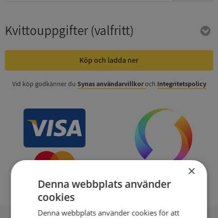
Kvittouppgifter
(valfritt)
Köp och ladda ner
Vid köp godkänner du
Synas användarvillkor
och
Integritetspolicy
×
Denna webbplats använder
cookies
Denna webbplats använder cookies för att