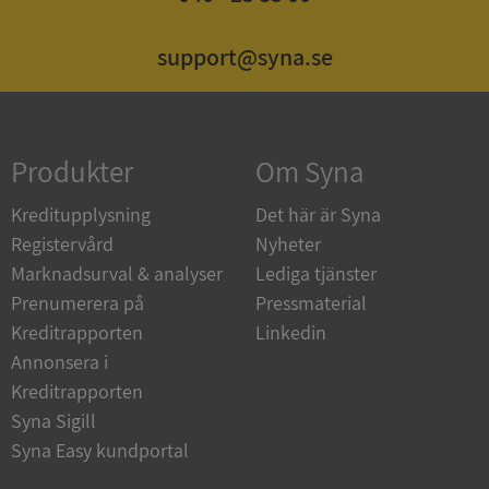
support@syna.se
Strikt nödvändigt
Prestanda
Inriktning
Funktioner
Oklassificerade
Strikt nödvändiga kakor tillåter
Produkter
Om Syna
kärnwebbplatsfunktioner som användarinloggning
och kontohantering. Webbplatsen kan inte
användas ordentligt utan strikt nödvändiga cookies.
Kreditupplysning
Det här är Syna
Leverantör
/
Registervård
Nyheter
Namn
Utgån
Domän
Marknadsurval & analyser
Lediga tjänster
Prenumerera på
Pressmaterial
__RequestVerificationToken
Session
Microsoft
Corporation
Kreditrapporten
Linkedin
de.syna.se
Annonsera i
Kreditrapporten
Syna Sigill
Syna Easy kundportal