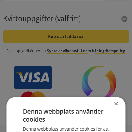
Kvittouppgifter
(valfritt)
Köp och ladda ner
Vid köp godkänner du
Synas användarvillkor
och
Integritetspolicy
×
Denna webbplats använder
cookies
Denna webbplats använder cookies för att