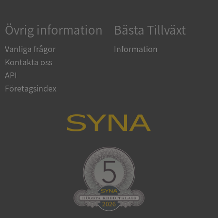
Övrig information
Bästa Tillväxt
Google
Privacy Policy
VISITOR_PRIVACY_METADATA
5 månader
YouTube
Vanliga frågor
Information
4 veckor
.youtube.com
Kontakta oss
API
Företagsindex
ASP.NET_SessionId
Session
Microsoft
Corporation
de.syna.se