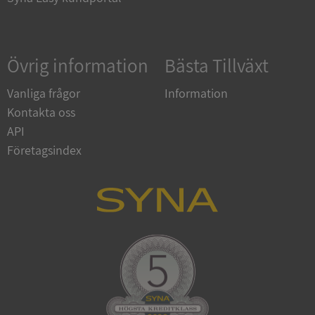
Google
Övrig information
Bästa Tillväxt
Privacy Policy
VISITOR_PRIVACY_METADATA
5 månader
YouTube
4 veckor
.youtube.com
Vanliga frågor
Information
Kontakta oss
API
Företagsindex
ASP.NET_SessionId
Session
Microsoft
Corporation
de.syna.se