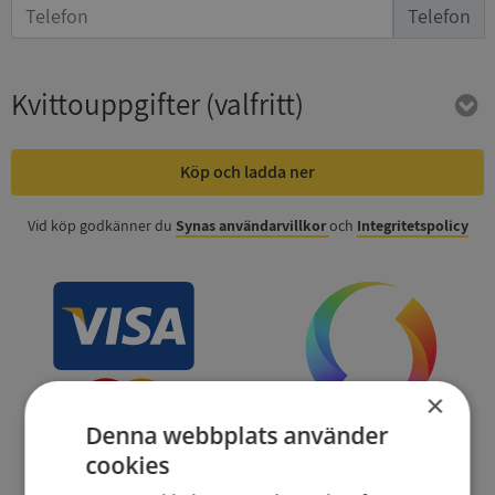
Telefon
Kvittouppgifter
(valfritt)
Köp och ladda ner
Vid köp godkänner du
Synas användarvillkor
och
Integritetspolicy
×
Denna webbplats använder
cookies