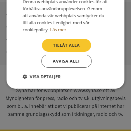
Denna webbplats använder cookies för att
förbättra användarupplevelsen. Genom
Inga kopior till omfrågad
att använda vår webbplats samtycker du
till alla cookies i enlighet med vår
Säker betalning med stripe
cookiepolicy.
Läs mer
Direkt digital leverans
TILLÅT ALLA
Syna - Kreditupplysningar sedan 1947
AVVISA ALLT
VISA DETALJER
SV
Strikt
Prestanda
Inriktning
Syna har för webbplatsen www.syna.se ett av
nödvändigt
Myndigheten för press, radio och tv s.k. utgivningsbevis
som bl. a. innebär att det vi publicerar på internet har
samma grundlagsskydd som i tidningar, radio och tv.
Funktioner
Oklassificerade