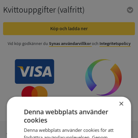
Kvittouppgifter
(valfritt)
Köp och ladda ner
Vid köp godkänner du
Synas användarvillkor
och
Integritetspolicy
×
Denna webbplats använder
cookies
Denna webbplats använder cookies för att
Inga kopior till omfrågad
förbättra användarupplevelsen. Genom