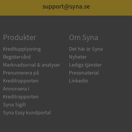
support@syna.se
Strikt nödvändigt
Prestanda
Inriktning
Funktioner
Oklassificerade
Produkter
Om Syna
Strikt nödvändiga kakor tillåter
kärnwebbplatsfunktioner som användarinloggning
och kontohantering. Webbplatsen kan inte
Kreditupplysning
Det här är Syna
användas ordentligt utan strikt nödvändiga cookies.
Registervård
Nyheter
Leverantör
/
Namn
Utgån
Marknadsurval & analyser
Lediga tjänster
Domän
Prenumerera på
Pressmaterial
__RequestVerificationToken
Session
Microsoft
Kreditrapporten
Linkedin
Corporation
de.syna.se
Annonsera i
Kreditrapporten
Syna Sigill
Syna Easy kundportal