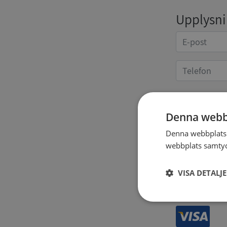
Upplysnin
Kvittoup
Denna webb
Denna webbplats 
webbplats samtyck
VISA DETALJ
Strikt
nödvändigt