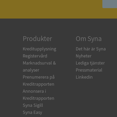
ASP.NET_SessionId
ARRAffinity
Produkter
Om Syna
Kreditupplysning
Det här är Syna
__RequestVerificat
Registervård
Nyheter
Marknadsurval &
Lediga tjänster
analyser
Pressmaterial
Prenumerera på
Linkedin
CookieScriptConse
Kreditrapporten
Annonsera i
Kreditrapporten
_GRECAPTCHA
Syna Sigill
Syna Easy
ASP.NET_SessionId