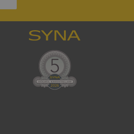
ck och utför
en använder
 som
han besökte
tser som körs på
Den används för
ställa att
as till samma server
om ställs av
P.NET MVC-teknik.
hörig publicering
 som förfalskning
ller ingen
rstörs när
cript.com-tjänsten
för besökarens
ie-Script.com
ödvändig cookie
att tillhandahålla
ck och utför
en använder