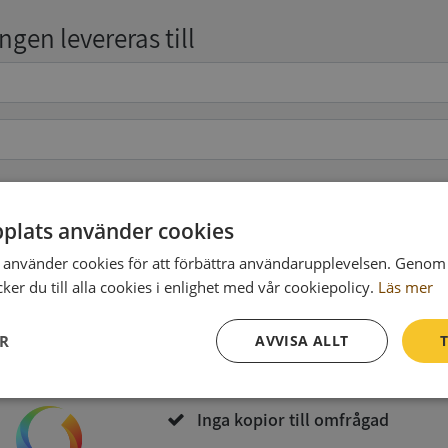
gen levereras till
pgifter
(valfritt)
plats använder cookies
använder cookies för att förbättra användarupplevelsen. Genom 
er du till alla cookies i enlighet med vår cookiepolicy.
Läs mer
Köp och ladda ner
ER
AVVISA ALLT
T
Vid köp godkänner du
Synas användarvillkor
och
Integritetspolicy
Prestanda
Inriktning
Funktioner
Inga kopior till omfrågad