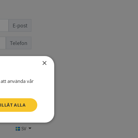
E-post
Telefon
×
att använda vår
ILLÅT ALLA
Oklassificerade
SV