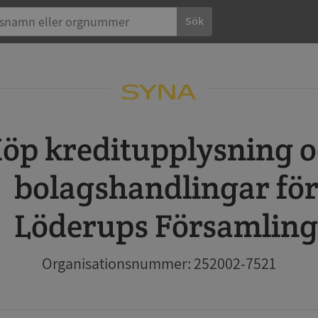
Sök
 och
bolagshandlingar fö
Löderups Församling
Organisationsnummer: 252002-7521