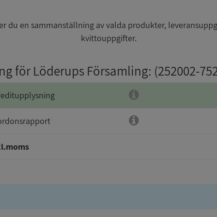
r du en sammanställning av valda produkter, leveransuppg
kvittouppgifter.
ing för Löderups Församling
: (252002-75
reditupplysning
ordonsrapport
kl.moms