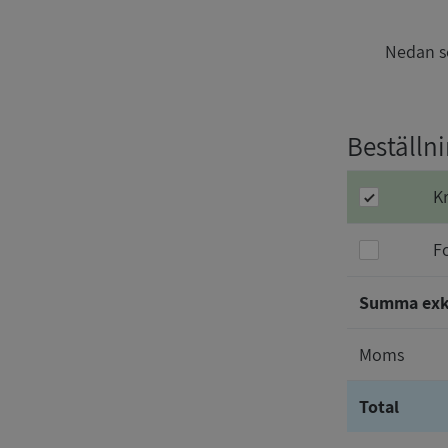
Nedan se
Beställn
K
F
Summa ex
Moms
Total