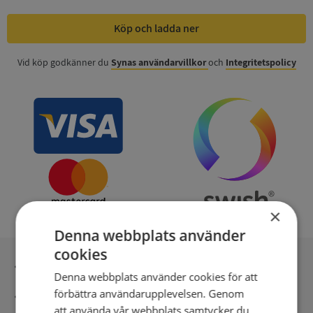
Köp och ladda ner
Vid köp godkänner du
Synas användarvillkor
och
Integritetspolicy
×
Denna webbplats använder
cookies
Inga kopior till omfrågad
Denna webbplats använder cookies för att
förbättra användarupplevelsen. Genom
Säker betalning med stripe
att använda vår webbplats samtycker du