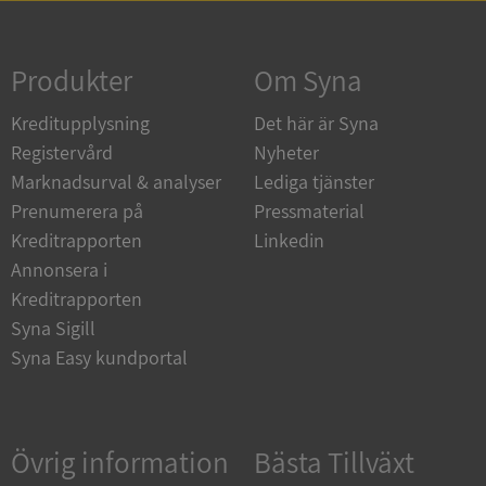
Strikt nödvändigt
Prestanda
Inriktning
Funktioner
Oklassificerade
Produkter
Om Syna
Strikt nödvändiga kakor tillåter
Kreditupplysning
Det här är Syna
kärnwebbplatsfunktioner som användarinloggning
och kontohantering. Webbplatsen kan inte
Registervård
Nyheter
användas ordentligt utan strikt nödvändiga cookies.
Marknadsurval & analyser
Lediga tjänster
Leverantör
/
Namn
Utgån
Prenumerera på
Pressmaterial
Domän
Kreditrapporten
Linkedin
__RequestVerificationToken
Session
Microsoft
Annonsera i
Corporation
de.syna.se
Kreditrapporten
Syna Sigill
Syna Easy kundportal
Övrig information
Bästa Tillväxt