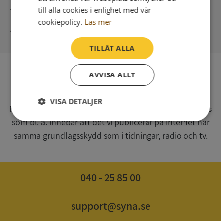
Direkt digital leverans
till alla cookies i enlighet med vår
cookiepolicy.
Läs mer
Syna - Kreditupplysningar sedan 1947
TILLÅT ALLA
AVVISA ALLT
SV
Syna har för webbplatsen www.syna.se ett av
VISA DETALJER
Myndigheten för press, radio och tv s.k. utgivningsbevis
som bl. a. innebär att det vi publicerar på internet har
Strikt
Prestanda
Inriktning
nödvändigt
samma grundlagsskydd som i tidningar, radio och tv.
Funktioner
Oklassificerade
040 - 25 85 00
support@syna.se