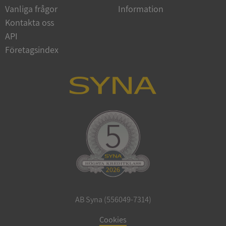
Vanliga frågor
Information
Google
Privacy Policy
Kontakta oss
VISITOR_PRIVACY_METADATA
5 månader
YouTube
4 veckor
.youtube.com
API
Företagsindex
ASP.NET_SessionId
Session
Microsoft
Corporation
de.syna.se
AB Syna (556049-7314)
ARRAffinity
Session
Microsoft
Corporation
Cookies
.syna.se