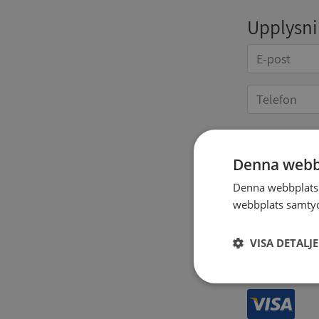
Upplysnin
Kvittoup
Denna webb
Denna webbplats 
webbplats samtyck
VISA DETALJ
Strikt
nödvändigt