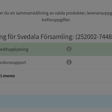
r du en sammanställning av valda produkter, leveransuppg
kvittouppgifter.
ing för Svedala Församling
: (252002-7448
reditupplysning
ordonsrapport
kl.moms