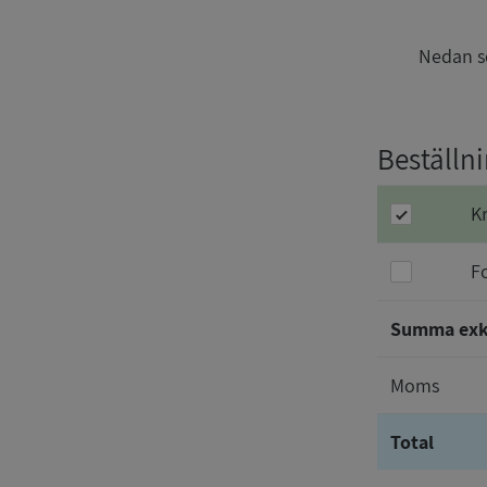
Nedan se
Beställn
K
F
Summa ex
Moms
Total