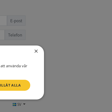
E-post
Telefon
×
att använda vår
ILLÅT ALLA
Oklassificerade
SV