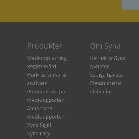
ASP.NET_SessionId
ARRAffinity
Produkter
Om Syna
Kreditupplysning
Det här är Syna
__RequestVerificat
Registervård
Nyheter
Marknadsurval &
Lediga tjänster
analyser
Pressmaterial
Prenumerera på
Linkedin
CookieScriptConse
Kreditrapporten
Annonsera i
Kreditrapporten
_GRECAPTCHA
Syna Sigill
Syna Easy
ASP.NET_SessionId