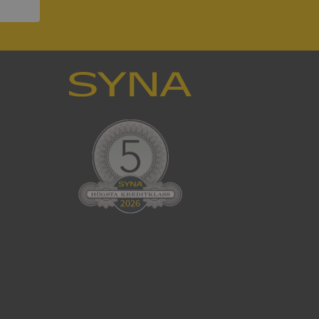
ck och utför
en använder
 som
han besökte
tser som körs på
Den används för
ställa att
as till samma server
om ställs av
P.NET MVC-teknik.
hörig publicering
 som förfalskning
ller ingen
rstörs när
cript.com-tjänsten
för besökarens
ie-Script.com
ödvändig cookie
att tillhandahålla
ck och utför
en använder