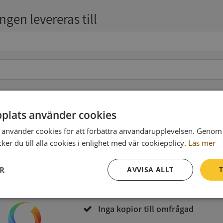
gen levereras till
pgifter
(valfritt)
plats använder cookies
använder cookies för att förbättra användarupplevelsen. Genom 
er du till alla cookies i enlighet med vår cookiepolicy.
Läs mer
Köp och ladda ner
ER
AVVISA ALLT
T
Vid köp godkänner du
Synas användarvillkor
och
Integritetspolicy
Prestanda
Inriktning
Funktioner
Inga kopior till omfrågad