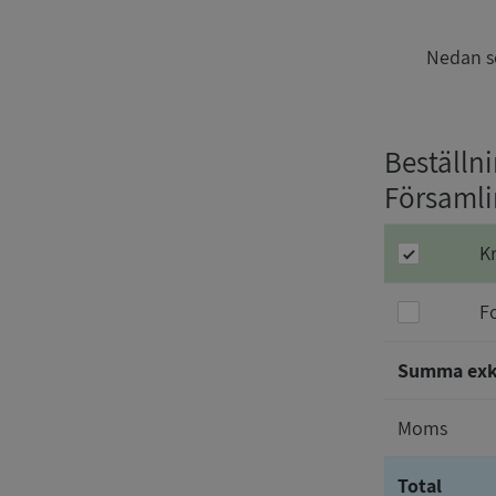
Nedan se
Beställn
Församl
K
F
Summa ex
Moms
Total