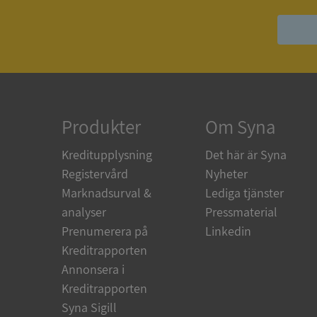
ASP.NET_SessionId
ARRAffinity
Produkter
Om Syna
__RequestVerificat
Kreditupplysning
Det här är Syna
Registervård
Nyheter
Marknadsurval &
Lediga tjänster
analyser
Pressmaterial
CookieScriptConse
Prenumerera på
Linkedin
Kreditrapporten
Annonsera i
_GRECAPTCHA
Kreditrapporten
Syna Sigill
ASP.NET_SessionId