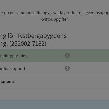
r du en sammanställning av valda produkter, leveransuppg
kvittouppgifter.
ing för Tystbergabygdens
ing
: (252002-7182)
reditupplysning
ordonsrapport
kl.moms