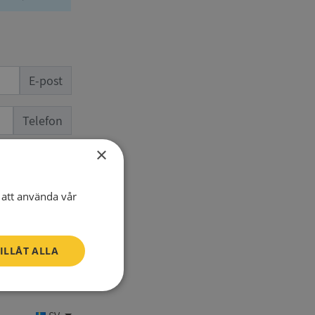
E-post
Telefon
×
att använda vår
ILLÅT ALLA
Oklassificerade