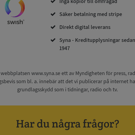
Inga kopior till omfrågad
Säker betalning med stripe
Direkt digital leverans
Strikt nödvändigt
Prestanda
Inriktning
Funktioner
Oklassificerade
Syna - Kreditupplysningar seda
1947
kor tillåter kärnwebbplatsfunktioner som användarinloggning och kontohantering. We
utan strikt nödvändiga cookies.
Leverantör
/
Utgång
Beskrivning
Domän
 webbplatsen www.syna.se ett av Myndigheten för press, radi
gsbevis som bl. a. innebär att det vi publicerar på internet 
ionToken
Session
Det här är en förfalskningscookie s
Microsoft
webbapplikationer byggda med AS
Corporation
grundlagsskydd som i tidningar, radio och tv.
Den är utformad för att stoppa obe
de.syna.se
av innehåll till en webbplats, känd
över flera webbplatser. Den innehå
information om användaren och fö
webbläsaren stängs.
METADATA
5 månader
Denna cookie används för att lagr
YouTube
Har du några frågor?
4 veckor
samtycke och sekretessval för dera
.youtube.com
Google Privacy Policy
webbplatsen. Den registrerar uppg
samtycke om olika sekretesspolicyer
vilket säkerställer att deras prefere