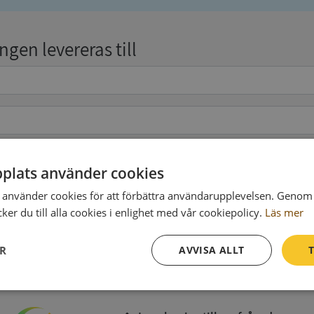
gen levereras till
plats använder cookies
pgifter
(valfritt)
använder cookies för att förbättra användarupplevelsen. Genom 
er du till alla cookies i enlighet med vår cookiepolicy.
Läs mer
Köp och ladda ner
ER
AVVISA ALLT
T
Vid köp godkänner du
Synas användarvillkor
och
Integritetspolicy
Prestanda
Inriktning
Funktioner