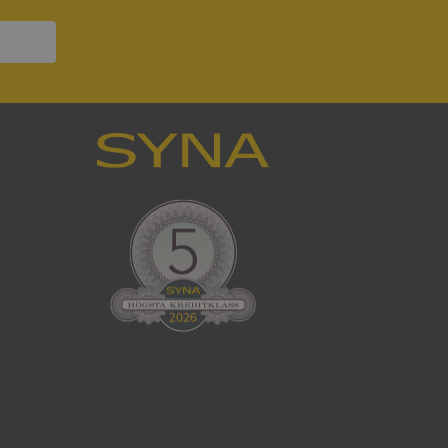
ck och utför
en använder
 som
han besökte
tser som körs på
Den används för
ställa att
as till samma server
om ställs av
P.NET MVC-teknik.
hörig publicering
 som förfalskning
ller ingen
rstörs när
cript.com-tjänsten
för besökarens
ie-Script.com
ödvändig cookie
att tillhandahålla
ck och utför