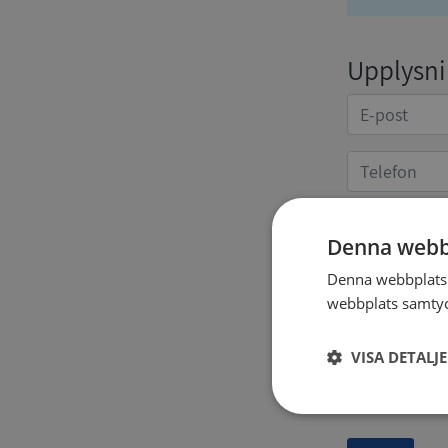
Upplysnin
Denna webb
Kvittoup
Denna webbplats 
webbplats samtyck
VISA DETALJ
Strikt
nödvändigt