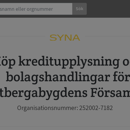
Sök
 och
bolagshandlingar fö
tbergabygdens Försa
Organisationsnummer: 252002-7182