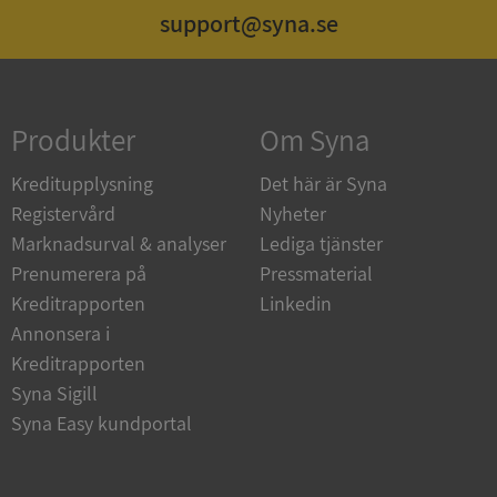
support@syna.se
Strikt nödvändigt
Prestanda
Inriktning
Funktioner
Oklassificerade
Produkter
Om Syna
Strikt nödvändiga kakor tillåter
kärnwebbplatsfunktioner som användarinloggning
och kontohantering. Webbplatsen kan inte
Kreditupplysning
Det här är Syna
användas ordentligt utan strikt nödvändiga cookies.
Registervård
Nyheter
Leverantör
/
Namn
Utgån
Marknadsurval & analyser
Lediga tjänster
Domän
Prenumerera på
Pressmaterial
__RequestVerificationToken
Session
Microsoft
Kreditrapporten
Linkedin
Corporation
de.syna.se
Annonsera i
Kreditrapporten
Syna Sigill
Syna Easy kundportal