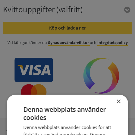
Kvittouppgifter
(valfritt)
Köp och ladda ner
Vid köp godkänner du
Synas användarvillkor
och
Integritetspolicy
×
Denna webbplats använder
cookies
Denna webbplats använder cookies för att
Inga kopior till omfrågad
förbättra användarupplevelsen. Genom