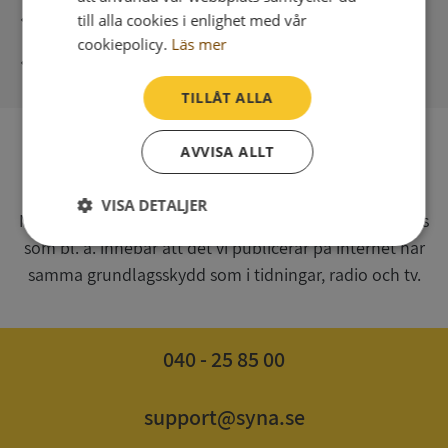
Direkt digital leverans
till alla cookies i enlighet med vår
cookiepolicy.
Läs mer
Syna - Kreditupplysningar sedan 1947
TILLÅT ALLA
AVVISA ALLT
SV
Syna har för webbplatsen www.syna.se ett av
VISA DETALJER
Myndigheten för press, radio och tv s.k. utgivningsbevis
som bl. a. innebär att det vi publicerar på internet har
Strikt
Prestanda
Inriktning
nödvändigt
samma grundlagsskydd som i tidningar, radio och tv.
Funktioner
Oklassificerade
040 - 25 85 00
support@syna.se