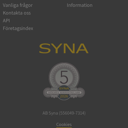
Vanliga frågor
Information
Google
Privacy Policy
Kontakta oss
VISITOR_PRIVACY_METADATA
5 månader
YouTube
4 veckor
.youtube.com
API
Företagsindex
ASP.NET_SessionId
Session
Microsoft
Corporation
de.syna.se
AB Syna (556049-7314)
ARRAffinity
Session
Microsoft
Corporation
Cookies
.syna.se