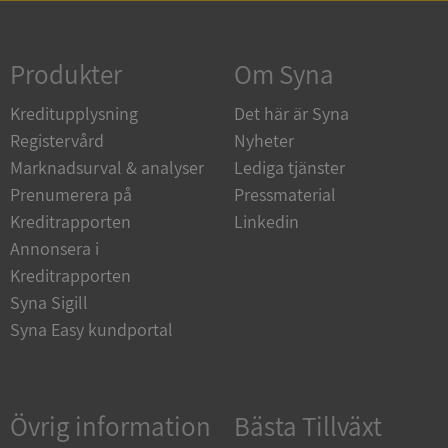
Strikt nödvändigt
Prestanda
Inriktning
Funktioner
Oklassificerade
Produkter
Om Syna
Strikt nödvändiga kakor tillåter
Kreditupplysning
Det här är Syna
kärnwebbplatsfunktioner som användarinloggning
och kontohantering. Webbplatsen kan inte
Registervård
Nyheter
användas ordentligt utan strikt nödvändiga cookies.
Marknadsurval & analyser
Lediga tjänster
Leverantör
/
Namn
Utgån
Prenumerera på
Pressmaterial
Domän
Kreditrapporten
Linkedin
__RequestVerificationToken
Session
Microsoft
Annonsera i
Corporation
de.syna.se
Kreditrapporten
Syna Sigill
Syna Easy kundportal
Övrig information
Bästa Tillväxt