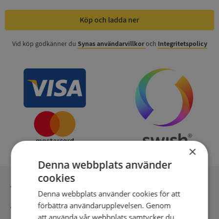
Köp och ladda ner
Vid köp godkänner du
Synas användarvillkor
och
Integritetspolicy
×
Denna webbplats använder
cookies
Inga kopior till omfrågad
Denna webbplats använder cookies för att
förbättra användarupplevelsen. Genom
Säker betalning med stripe
att använda vår webbplats samtycker du