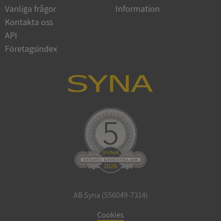
Vanliga frågor
Information
Google
Privacy Policy
Kontakta oss
VISITOR_PRIVACY_METADATA
5 månader
YouTube
4 veckor
.youtube.com
API
Företagsindex
ASP.NET_SessionId
Session
Microsoft
Corporation
de.syna.se
AB Syna (556049-7314)
ARRAffinity
Session
Microsoft
Corporation
Cookies
.syna.se