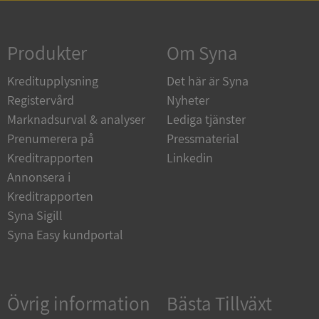
Strikt nödvändigt
Prestanda
Inriktning
Funktioner
Oklassificerade
Produkter
Om Syna
Strikt nödvändiga kakor tillåter
Kreditupplysning
Det här är Syna
kärnwebbplatsfunktioner som användarinloggning
och kontohantering. Webbplatsen kan inte
Registervård
Nyheter
användas ordentligt utan strikt nödvändiga cookies.
Marknadsurval & analyser
Lediga tjänster
Leverantör
/
Namn
Utgån
Prenumerera på
Pressmaterial
Domän
Kreditrapporten
Linkedin
__RequestVerificationToken
Session
Microsoft
Annonsera i
Corporation
de.syna.se
Kreditrapporten
Syna Sigill
Syna Easy kundportal
Övrig information
Bästa Tillväxt