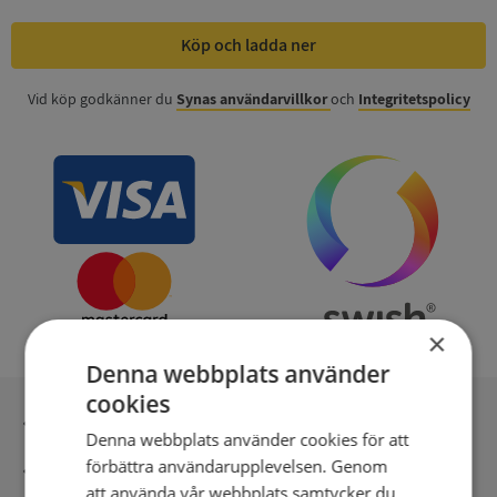
Köp och ladda ner
Vid köp godkänner du
Synas användarvillkor
och
Integritetspolicy
×
Denna webbplats använder
cookies
Inga kopior till omfrågad
Denna webbplats använder cookies för att
förbättra användarupplevelsen. Genom
Säker betalning med stripe
att använda vår webbplats samtycker du