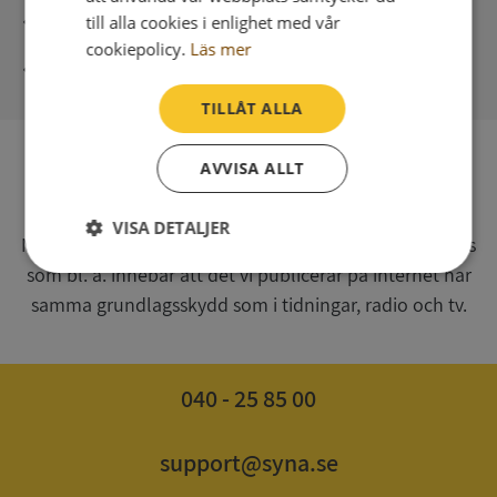
Direkt digital leverans
till alla cookies i enlighet med vår
cookiepolicy.
Läs mer
Syna - Kreditupplysningar sedan 1947
TILLÅT ALLA
AVVISA ALLT
SV
Syna har för webbplatsen www.syna.se ett av
VISA DETALJER
Myndigheten för press, radio och tv s.k. utgivningsbevis
som bl. a. innebär att det vi publicerar på internet har
Strikt
Prestanda
Inriktning
nödvändigt
samma grundlagsskydd som i tidningar, radio och tv.
Funktioner
Oklassificerade
040 - 25 85 00
support@syna.se